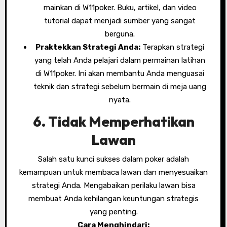
mainkan di W11poker. Buku, artikel, dan video
tutorial dapat menjadi sumber yang sangat
berguna.
Praktekkan Strategi Anda:
Terapkan strategi
yang telah Anda pelajari dalam permainan latihan
di W11poker. Ini akan membantu Anda menguasai
teknik dan strategi sebelum bermain di meja uang
nyata.
6. Tidak Memperhatikan
Lawan
Salah satu kunci sukses dalam poker adalah
kemampuan untuk membaca lawan dan menyesuaikan
strategi Anda. Mengabaikan perilaku lawan bisa
membuat Anda kehilangan keuntungan strategis
yang penting.
Cara Menghindari: