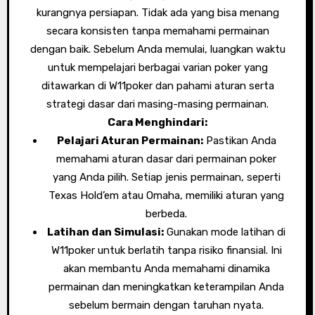
kurangnya persiapan. Tidak ada yang bisa menang
secara konsisten tanpa memahami permainan
dengan baik. Sebelum Anda memulai, luangkan waktu
untuk mempelajari berbagai varian poker yang
ditawarkan di W11poker dan pahami aturan serta
strategi dasar dari masing-masing permainan.
Cara Menghindari:
Pelajari Aturan Permainan:
Pastikan Anda
memahami aturan dasar dari permainan poker
yang Anda pilih. Setiap jenis permainan, seperti
Texas Hold’em atau Omaha, memiliki aturan yang
berbeda.
Latihan dan Simulasi:
Gunakan mode latihan di
W11poker untuk berlatih tanpa risiko finansial. Ini
akan membantu Anda memahami dinamika
permainan dan meningkatkan keterampilan Anda
sebelum bermain dengan taruhan nyata.