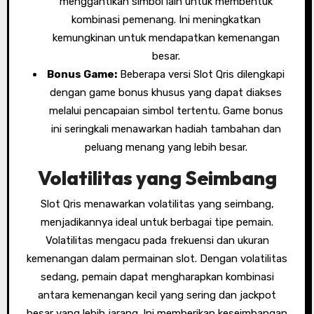
menggantikan simbol lain untuk membentuk
kombinasi pemenang. Ini meningkatkan
kemungkinan untuk mendapatkan kemenangan
besar.
Bonus Game:
Beberapa versi Slot Qris dilengkapi
dengan game bonus khusus yang dapat diakses
melalui pencapaian simbol tertentu. Game bonus
ini seringkali menawarkan hadiah tambahan dan
peluang menang yang lebih besar.
Volatilitas yang Seimbang
Slot Qris menawarkan volatilitas yang seimbang,
menjadikannya ideal untuk berbagai tipe pemain.
Volatilitas mengacu pada frekuensi dan ukuran
kemenangan dalam permainan slot. Dengan volatilitas
sedang, pemain dapat mengharapkan kombinasi
antara kemenangan kecil yang sering dan jackpot
besar yang lebih jarang. Ini memberikan keseimbangan