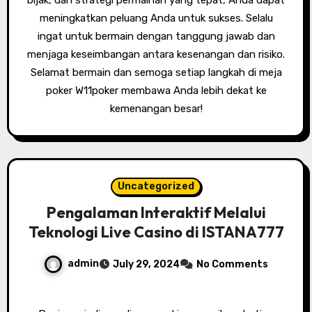
bijak, dan strategi permainan yang tepat, Anda dapat
meningkatkan peluang Anda untuk sukses. Selalu
ingat untuk bermain dengan tanggung jawab dan
menjaga keseimbangan antara kesenangan dan risiko.
Selamat bermain dan semoga setiap langkah di meja
poker W11poker membawa Anda lebih dekat ke
kemenangan besar!
Uncategorized
Pengalaman Interaktif Melalui
Teknologi Live Casino di ISTANA777
admin
July 29, 2024
No Comments