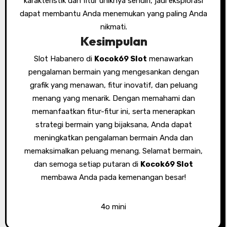
karakteristik dan fitur uniknya sendiri, jadi eksplorasi
dapat membantu Anda menemukan yang paling Anda
nikmati.
Kesimpulan
Slot Habanero di
Kocok69 Slot
menawarkan
pengalaman bermain yang mengesankan dengan
grafik yang menawan, fitur inovatif, dan peluang
menang yang menarik. Dengan memahami dan
memanfaatkan fitur-fitur ini, serta menerapkan
strategi bermain yang bijaksana, Anda dapat
meningkatkan pengalaman bermain Anda dan
memaksimalkan peluang menang. Selamat bermain,
dan semoga setiap putaran di
Kocok69 Slot
membawa Anda pada kemenangan besar!
4o mini