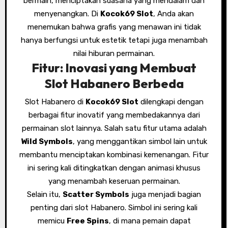
bermain, menciptakan suasana yang mendalam dan
menyenangkan. Di
Kocok69 Slot
, Anda akan
menemukan bahwa grafis yang menawan ini tidak
hanya berfungsi untuk estetik tetapi juga menambah
nilai hiburan permainan.
Fitur: Inovasi yang Membuat
Slot Habanero Berbeda
Slot Habanero di
Kocok69 Slot
dilengkapi dengan
berbagai fitur inovatif yang membedakannya dari
permainan slot lainnya. Salah satu fitur utama adalah
Wild Symbols
, yang menggantikan simbol lain untuk
membantu menciptakan kombinasi kemenangan. Fitur
ini sering kali ditingkatkan dengan animasi khusus
yang menambah keseruan permainan.
Selain itu,
Scatter Symbols
juga menjadi bagian
penting dari slot Habanero. Simbol ini sering kali
memicu
Free Spins
, di mana pemain dapat