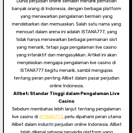
Dunia perjudian online semakin menarik perhatian
banyak orang di Indonesia, dengan berbagai platform
yang menawarkan pengalaman bermain yang
mendebarkan dan memuaskan. Salah satu nama yang
mencuat dalam arena ini adalah ISTANA777, yang
tidak hanya menawarkan berbagai permainan slot
yang menarik, tetapi juga pengalaman live casino
yang interaktif dan mengasyikkan. Artikel ini akan
menjelaskan mengapa pengalaman live casino di
ISTANA777 begitu menarik, sambil mengupas
tentang peran penting Allbet dalam pasar perjudian
online Indonesia.
Allbet: Standar Tinggi dalam Pengalaman Live
Casino
Sebelum membahas lebih lanjut tentang pengalaman
live casino di
ISTANA777
, perlu dipahami peran utama
Allbet dalam industri perjudian online Indonesia. Allbet
telah dikenal sebagai penyedia platform yang