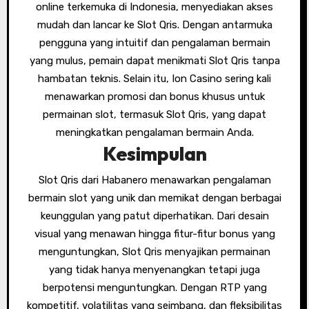
online terkemuka di Indonesia, menyediakan akses
mudah dan lancar ke Slot Qris. Dengan antarmuka
pengguna yang intuitif dan pengalaman bermain
yang mulus, pemain dapat menikmati Slot Qris tanpa
hambatan teknis. Selain itu, Ion Casino sering kali
menawarkan promosi dan bonus khusus untuk
permainan slot, termasuk Slot Qris, yang dapat
meningkatkan pengalaman bermain Anda.
Kesimpulan
Slot Qris dari Habanero menawarkan pengalaman
bermain slot yang unik dan memikat dengan berbagai
keunggulan yang patut diperhatikan. Dari desain
visual yang menawan hingga fitur-fitur bonus yang
menguntungkan, Slot Qris menyajikan permainan
yang tidak hanya menyenangkan tetapi juga
berpotensi menguntungkan. Dengan RTP yang
kompetitif, volatilitas yang seimbang, dan fleksibilitas