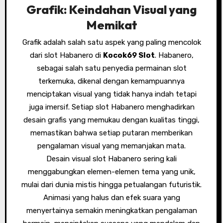
Grafik: Keindahan Visual yang
Memikat
Grafik adalah salah satu aspek yang paling mencolok
dari slot Habanero di
Kocok69 Slot
. Habanero,
sebagai salah satu penyedia permainan slot
terkemuka, dikenal dengan kemampuannya
menciptakan visual yang tidak hanya indah tetapi
juga imersif. Setiap slot Habanero menghadirkan
desain grafis yang memukau dengan kualitas tinggi,
memastikan bahwa setiap putaran memberikan
pengalaman visual yang memanjakan mata.
Desain visual slot Habanero sering kali
menggabungkan elemen-elemen tema yang unik,
mulai dari dunia mistis hingga petualangan futuristik.
Animasi yang halus dan efek suara yang
menyertainya semakin meningkatkan pengalaman