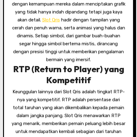
dengan kemampuan mereka dalam menciptakan grafik
yang tidak hanya indah dipandang tetapi juga kaya
akan detail.
Slot Qris
hadir dengan tampilan yang
cerah dan penuh warna, serta animasi yang halus dan
dinamis. Setiap simbol, dari gambar buah-buahan
segar hingga simbol bertema mistis, dirancang
dengan presisi tinggi untuk memberikan pengalaman
bermain yang imersif.
RTP (Return to Player) yang
Kompetitif
Keunggulan lainnya dari Slot Qris adalah tingkat RTP-
nya yang kompetitif. RTP adalah persentase dari
total taruhan yang akan dikembalikan kepada pemain
dalam jangka panjang. Slot Qris menawarkan RTP
yang menarik, memberikan pemain peluang lebih besar
untuk mendapatkan kembali sebagian dari taruhan