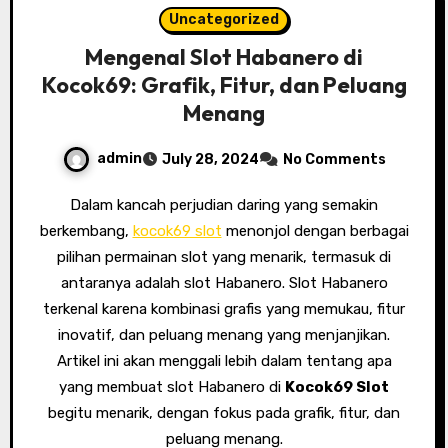
Uncategorized
Mengenal Slot Habanero di
Kocok69: Grafik, Fitur, dan Peluang
Menang
admin
July 28, 2024
No Comments
Dalam kancah perjudian daring yang semakin
berkembang,
kocok69 slot
menonjol dengan berbagai
pilihan permainan slot yang menarik, termasuk di
antaranya adalah slot Habanero. Slot Habanero
terkenal karena kombinasi grafis yang memukau, fitur
inovatif, dan peluang menang yang menjanjikan.
Artikel ini akan menggali lebih dalam tentang apa
yang membuat slot Habanero di
Kocok69 Slot
begitu menarik, dengan fokus pada grafik, fitur, dan
peluang menang.