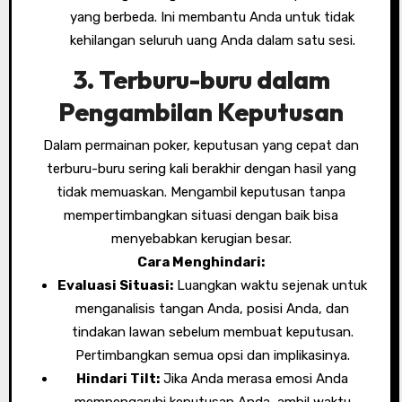
yang berbeda. Ini membantu Anda untuk tidak
kehilangan seluruh uang Anda dalam satu sesi.
3. Terburu-buru dalam
Pengambilan Keputusan
Dalam permainan poker, keputusan yang cepat dan
terburu-buru sering kali berakhir dengan hasil yang
tidak memuaskan. Mengambil keputusan tanpa
mempertimbangkan situasi dengan baik bisa
menyebabkan kerugian besar.
Cara Menghindari:
Evaluasi Situasi:
Luangkan waktu sejenak untuk
menganalisis tangan Anda, posisi Anda, dan
tindakan lawan sebelum membuat keputusan.
Pertimbangkan semua opsi dan implikasinya.
Hindari Tilt:
Jika Anda merasa emosi Anda