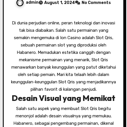
admin
August 1, 2024
No Comments
Di dunia perjudian online, peran teknologi dan inovasi
tak bisa diabaikan. Salah satu permainan yang
semakin mengemuka di Ion Casino adalah Slot Qris,
sebuah permainan slot yang diproduksi oleh
Habanero. Memadukan estetika canggih dengan
mekanisme permainan yang menarik, Slot Qris
menawarkan banyak keunggulan yang patut diketahui
oleh setiap pemain. Mari kita telaah lebih dalam
keunggulan-keunggulan Slot Qris yang menjadikannya
pilihan favorit di kalangan penjudi.
Desain Visual yang Memikat
Salah satu aspek yang membuat Slot Qris begitu
menonjol adalah desain visualnya yang memukau.
Habanero, sebagai pengembang permainan, dikenal