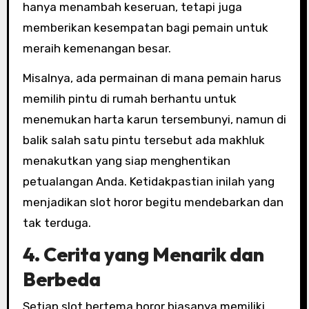
hanya menambah keseruan, tetapi juga
memberikan kesempatan bagi pemain untuk
meraih kemenangan besar.
Misalnya, ada permainan di mana pemain harus
memilih pintu di rumah berhantu untuk
menemukan harta karun tersembunyi, namun di
balik salah satu pintu tersebut ada makhluk
menakutkan yang siap menghentikan
petualangan Anda. Ketidakpastian inilah yang
menjadikan slot horor begitu mendebarkan dan
tak terduga.
4.
Cerita yang Menarik dan
Berbeda
Setiap slot bertema horor biasanya memiliki