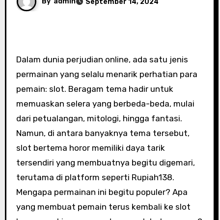
By
admin
September 14, 2024
Dalam dunia perjudian online, ada satu jenis
permainan yang selalu menarik perhatian para
pemain: slot. Beragam tema hadir untuk
memuaskan selera yang berbeda-beda, mulai
dari petualangan, mitologi, hingga fantasi.
Namun, di antara banyaknya tema tersebut,
slot bertema horor memiliki daya tarik
tersendiri yang membuatnya begitu digemari,
terutama di platform seperti Rupiah138.
Mengapa permainan ini begitu populer? Apa
yang membuat pemain terus kembali ke slot