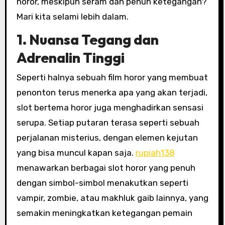
horor, meskipun seram dan penuh ketegangan?
Mari kita selami lebih dalam.
1.
Nuansa Tegang dan
Adrenalin Tinggi
Seperti halnya sebuah film horor yang membuat
penonton terus menerka apa yang akan terjadi,
slot bertema horor juga menghadirkan sensasi
serupa. Setiap putaran terasa seperti sebuah
perjalanan misterius, dengan elemen kejutan
yang bisa muncul kapan saja.
rupiah138
menawarkan berbagai slot horor yang penuh
dengan simbol-simbol menakutkan seperti
vampir, zombie, atau makhluk gaib lainnya, yang
semakin meningkatkan ketegangan pemain