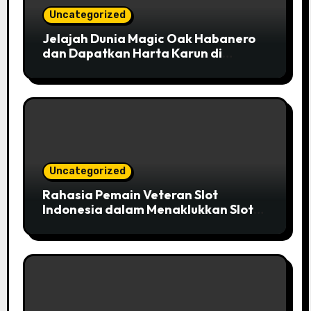
Uncategorized
Jelajah Dunia Magic Oak Habanero
dan Dapatkan Harta Karun di
Amanahtoto
Uncategorized
Rahasia Pemain Veteran Slot
Indonesia dalam Menaklukkan Slot
Habanero