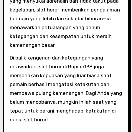
yang menyukai adrenalin dan tidak takut pada
kegelapan, slot horor memberikan pengalaman
bermain yang lebih dari sekadar hiburan—ia
menawarkan petualangan yang penuh
ketegangan dan kesempatan untuk meraih
kemenangan besar.
Di balik kengerian dan ketegangan yang
ditawarkan, slot horor di Rupiah138 juga
memberikan kepuasan yang luar biasa saat
pemain berhasil mengatasi ketakutan dan
membawa pulang kemenangan. Bagi Anda yang
belum mencobanya, mungkin inilah saat yang
tepat untuk berani menghadapi ketakutan di
dunia slot horor!