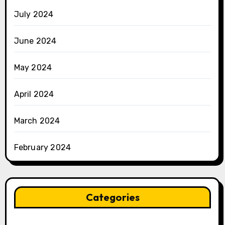
July 2024
June 2024
May 2024
April 2024
March 2024
February 2024
Categories