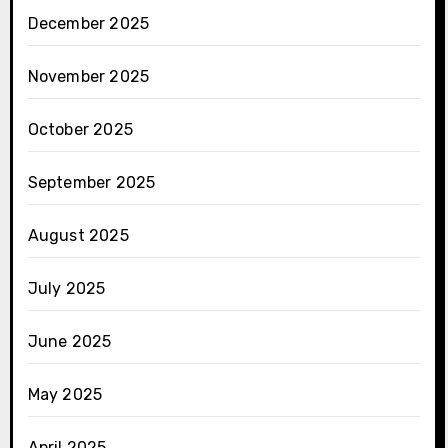
December 2025
November 2025
October 2025
September 2025
August 2025
July 2025
June 2025
May 2025
April 2025