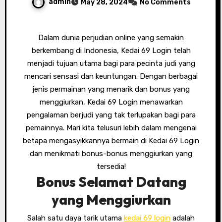
admin
May 28, 2024
No Comments
Dalam dunia perjudian online yang semakin
berkembang di Indonesia, Kedai 69 Login telah
menjadi tujuan utama bagi para pecinta judi yang
mencari sensasi dan keuntungan. Dengan berbagai
jenis permainan yang menarik dan bonus yang
menggiurkan, Kedai 69 Login menawarkan
pengalaman berjudi yang tak terlupakan bagi para
pemainnya. Mari kita telusuri lebih dalam mengenai
betapa mengasyikkannya bermain di Kedai 69 Login
dan menikmati bonus-bonus menggiurkan yang
tersedia!
Bonus Selamat Datang
yang Menggiurkan
Salah satu daya tarik utama
kedai 69 login
adalah