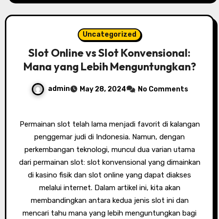
Uncategorized
Slot Online vs Slot Konvensional:
Mana yang Lebih Menguntungkan?
admin
May 28, 2024
No Comments
Permainan slot telah lama menjadi favorit di kalangan
penggemar judi di Indonesia. Namun, dengan
perkembangan teknologi, muncul dua varian utama
dari permainan slot: slot konvensional yang dimainkan
di kasino fisik dan slot online yang dapat diakses
melalui internet. Dalam artikel ini, kita akan
membandingkan antara kedua jenis slot ini dan
mencari tahu mana yang lebih menguntungkan bagi