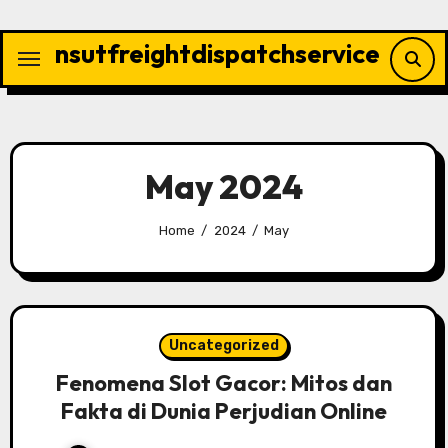
Skip
to
nsutfreightdispatchservice
content
May 2024
Home
2024
May
Uncategorized
Fenomena Slot Gacor: Mitos dan
Fakta di Dunia Perjudian Online