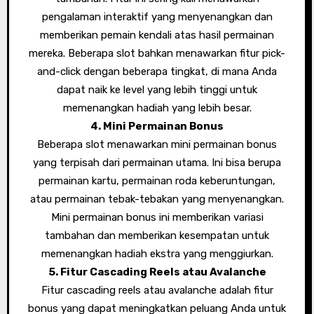
pengalaman interaktif yang menyenangkan dan
memberikan pemain kendali atas hasil permainan
mereka. Beberapa slot bahkan menawarkan fitur pick-
and-click dengan beberapa tingkat, di mana Anda
dapat naik ke level yang lebih tinggi untuk
memenangkan hadiah yang lebih besar.
4. Mini Permainan Bonus
Beberapa slot menawarkan mini permainan bonus
yang terpisah dari permainan utama. Ini bisa berupa
permainan kartu, permainan roda keberuntungan,
atau permainan tebak-tebakan yang menyenangkan.
Mini permainan bonus ini memberikan variasi
tambahan dan memberikan kesempatan untuk
memenangkan hadiah ekstra yang menggiurkan.
5. Fitur Cascading Reels atau Avalanche
Fitur cascading reels atau avalanche adalah fitur
bonus yang dapat meningkatkan peluang Anda untuk