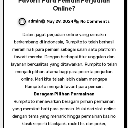
Favorit Para Pemain Perjudian
Online?
admin
May 29, 2024
No Comments
Dalam jagat perjudian online yang semakin
berkembang di Indonesia, Rumpitoto telah berhasil
meraih hati para pemain sebagai salah satu platform
favorit mereka. Dengan berbagai fitur unggulan dan
layanan berkualitas yang ditawarkan, Rumpitoto telah
menjadi pilihan utama bagi para pecinta perjudian
online. Mari kita telaah lebih dalam mengapa
Rumpitoto menjadi favorit para pemain.
Beragam Pilihan Permainan
Rumpitoto menawarkan beragam pilihan permainan
yang memikat hati para pemain. Mulai dari slot online
dengan tema yang menarik hingga permainan kasino
klasik seperti blackjack, roulette, dan poker,