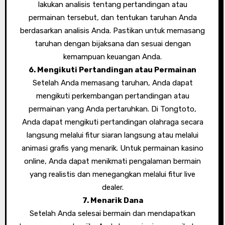
lakukan analisis tentang pertandingan atau
permainan tersebut, dan tentukan taruhan Anda
berdasarkan analisis Anda. Pastikan untuk memasang
taruhan dengan bijaksana dan sesuai dengan
kemampuan keuangan Anda.
6. Mengikuti Pertandingan atau Permainan
Setelah Anda memasang taruhan, Anda dapat
mengikuti perkembangan pertandingan atau
permainan yang Anda pertaruhkan. Di Tongtoto,
Anda dapat mengikuti pertandingan olahraga secara
langsung melalui fitur siaran langsung atau melalui
animasi grafis yang menarik. Untuk permainan kasino
online, Anda dapat menikmati pengalaman bermain
yang realistis dan menegangkan melalui fitur live
dealer.
7. Menarik Dana
Setelah Anda selesai bermain dan mendapatkan