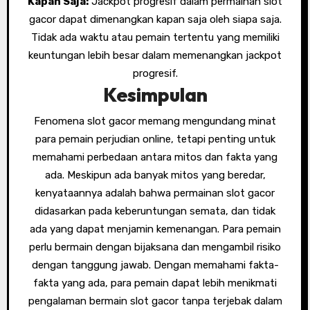
Kapan Saja:
Jackpot progresif dalam permainan slot
gacor dapat dimenangkan kapan saja oleh siapa saja.
Tidak ada waktu atau pemain tertentu yang memiliki
keuntungan lebih besar dalam memenangkan jackpot
progresif.
Kesimpulan
Fenomena slot gacor memang mengundang minat
para pemain perjudian online, tetapi penting untuk
memahami perbedaan antara mitos dan fakta yang
ada. Meskipun ada banyak mitos yang beredar,
kenyataannya adalah bahwa permainan slot gacor
didasarkan pada keberuntungan semata, dan tidak
ada yang dapat menjamin kemenangan. Para pemain
perlu bermain dengan bijaksana dan mengambil risiko
dengan tanggung jawab. Dengan memahami fakta-
fakta yang ada, para pemain dapat lebih menikmati
pengalaman bermain slot gacor tanpa terjebak dalam