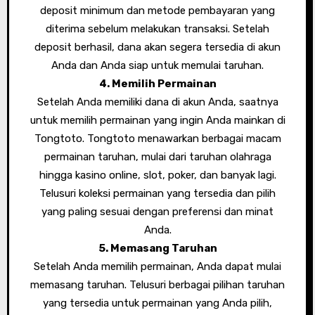
deposit minimum dan metode pembayaran yang
diterima sebelum melakukan transaksi. Setelah
deposit berhasil, dana akan segera tersedia di akun
Anda dan Anda siap untuk memulai taruhan.
4. Memilih Permainan
Setelah Anda memiliki dana di akun Anda, saatnya
untuk memilih permainan yang ingin Anda mainkan di
Tongtoto. Tongtoto menawarkan berbagai macam
permainan taruhan, mulai dari taruhan olahraga
hingga kasino online, slot, poker, dan banyak lagi.
Telusuri koleksi permainan yang tersedia dan pilih
yang paling sesuai dengan preferensi dan minat
Anda.
5. Memasang Taruhan
Setelah Anda memilih permainan, Anda dapat mulai
memasang taruhan. Telusuri berbagai pilihan taruhan
yang tersedia untuk permainan yang Anda pilih,