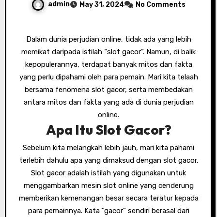
admin
May 31, 2024
No Comments
Dalam dunia perjudian online, tidak ada yang lebih
memikat daripada istilah “slot gacor”. Namun, di balik
kepopulerannya, terdapat banyak mitos dan fakta
yang perlu dipahami oleh para pemain. Mari kita telaah
bersama fenomena slot gacor, serta membedakan
antara mitos dan fakta yang ada di dunia perjudian
online.
Apa Itu Slot Gacor?
Sebelum kita melangkah lebih jauh, mari kita pahami
terlebih dahulu apa yang dimaksud dengan slot gacor.
Slot gacor adalah istilah yang digunakan untuk
menggambarkan mesin slot online yang cenderung
memberikan kemenangan besar secara teratur kepada
para pemainnya. Kata “gacor” sendiri berasal dari