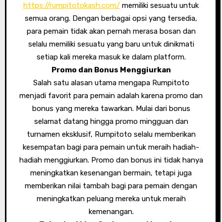
https://rumpitotokash.com/
memiliki sesuatu untuk
semua orang. Dengan berbagai opsi yang tersedia,
para pemain tidak akan pernah merasa bosan dan
selalu memiliki sesuatu yang baru untuk dinikmati
setiap kali mereka masuk ke dalam platform.
Promo dan Bonus Menggiurkan
Salah satu alasan utama mengapa Rumpitoto
menjadi favorit para pemain adalah karena promo dan
bonus yang mereka tawarkan. Mulai dari bonus
selamat datang hingga promo mingguan dan
turnamen eksklusif, Rumpitoto selalu memberikan
kesempatan bagi para pemain untuk meraih hadiah-
hadiah menggiurkan. Promo dan bonus ini tidak hanya
meningkatkan kesenangan bermain, tetapi juga
memberikan nilai tambah bagi para pemain dengan
meningkatkan peluang mereka untuk meraih
kemenangan.