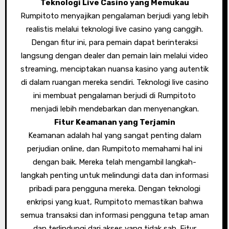
Teknologi Live Casino yang Memukau
Rumpitoto menyajikan pengalaman berjudi yang lebih
realistis melalui teknologi live casino yang canggih.
Dengan fitur ini, para pemain dapat berinteraksi
langsung dengan dealer dan pemain lain melalui video
streaming, menciptakan nuansa kasino yang autentik
di dalam ruangan mereka sendiri. Teknologi live casino
ini membuat pengalaman berjudi di Rumpitoto
menjadi lebih mendebarkan dan menyenangkan.
Fitur Keamanan yang Terjamin
Keamanan adalah hal yang sangat penting dalam
perjudian online, dan Rumpitoto memahami hal ini
dengan baik. Mereka telah mengambil langkah-
langkah penting untuk melindungi data dan informasi
pribadi para pengguna mereka. Dengan teknologi
enkripsi yang kuat, Rumpitoto memastikan bahwa
semua transaksi dan informasi pengguna tetap aman
dan terlindungi dari akses yang tidak sah. Fitur