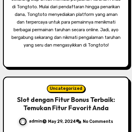
di Tongtoto. Mulai dari pendaftaran hingga penarikan
dana, Tongtoto menyediakan platform yang aman
dan terpercaya untuk para pemainnya menikmati
berbagai permainan taruhan secara online. Jadi, ayo
bergabung sekarang dan nikmati pengalaman taruhan
yang seru dan mengasyikkan di Tongtoto!
Uncategorized
Slot dengan Fitur Bonus Terbaik:
Temukan Fitur Favorit Anda
admin
May 29, 2024
No Comments