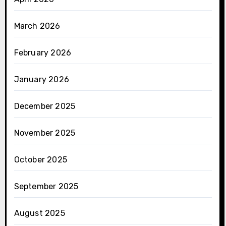
March 2026
February 2026
January 2026
December 2025
November 2025
October 2025
September 2025
August 2025