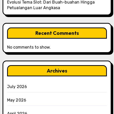
Evolusi Tema Slot: Dari Buah-buahan Hingga
Petualangan Luar Angkasa
Recent Comments
No comments to show.
Archives
July 2026
May 2026
April 2026