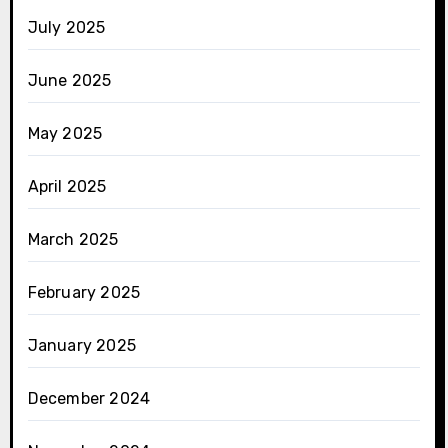
July 2025
June 2025
May 2025
April 2025
March 2025
February 2025
January 2025
December 2024