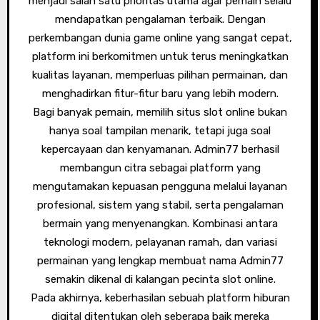
menjadi salah satu prioritas utama agar pemain selalu
mendapatkan pengalaman terbaik. Dengan
perkembangan dunia game online yang sangat cepat,
platform ini berkomitmen untuk terus meningkatkan
kualitas layanan, memperluas pilihan permainan, dan
menghadirkan fitur-fitur baru yang lebih modern.
Bagi banyak pemain, memilih situs slot online bukan
hanya soal tampilan menarik, tetapi juga soal
kepercayaan dan kenyamanan. Admin77 berhasil
membangun citra sebagai platform yang
mengutamakan kepuasan pengguna melalui layanan
profesional, sistem yang stabil, serta pengalaman
bermain yang menyenangkan. Kombinasi antara
teknologi modern, pelayanan ramah, dan variasi
permainan yang lengkap membuat nama Admin77
semakin dikenal di kalangan pecinta slot online.
Pada akhirnya, keberhasilan sebuah platform hiburan
digital ditentukan oleh seberapa baik mereka