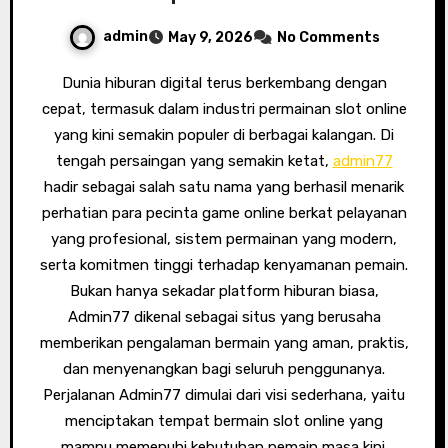
admin
May 9, 2026
No Comments
Dunia hiburan digital terus berkembang dengan
cepat, termasuk dalam industri permainan slot online
yang kini semakin populer di berbagai kalangan. Di
tengah persaingan yang semakin ketat,
admin77
hadir sebagai salah satu nama yang berhasil menarik
perhatian para pecinta game online berkat pelayanan
yang profesional, sistem permainan yang modern,
serta komitmen tinggi terhadap kenyamanan pemain.
Bukan hanya sekadar platform hiburan biasa,
Admin77 dikenal sebagai situs yang berusaha
memberikan pengalaman bermain yang aman, praktis,
dan menyenangkan bagi seluruh penggunanya.
Perjalanan Admin77 dimulai dari visi sederhana, yaitu
menciptakan tempat bermain slot online yang
mampu memenuhi kebutuhan pemain masa kini.