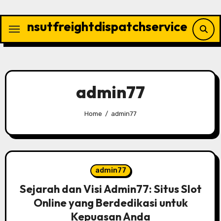
Skip
to
nsutfreightdispatchservice
content
admin77
Home
admin77
admin77
Sejarah dan Visi Admin77: Situs Slot
Online yang Berdedikasi untuk
Kepuasan Anda