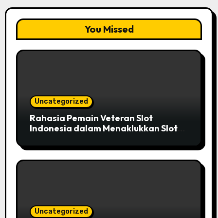
You Missed
Uncategorized
Rahasia Pemain Veteran Slot
Indonesia dalam Menaklukkan Slot
Habanero
Uncategorized