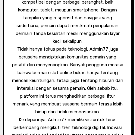
kompatibel dengan berbagai perangkat, baik
komputer, tablet, maupun smartphone. Dengan
tampilan yang responsif dan navigasi yang
sederhana, pemain dapat menikmati pengalaman
bermain tanpa kesulitan meski menggunakan layar
kecil sekalipun.
Tidak hanya fokus pada teknologi, Admin77 juga
berusaha menciptakan komunitas pemain yang
positif dan menyenangkan. Banyak pengguna merasa
bahwa bermain slot online bukan hanya tentang
mencari keuntungan, tetapi juga tentang hiburan dan
interaksi dengan sesama pemain. Oleh sebab itu,
platform ini terus menghadirkan berbagai fitur
menarik yang membuat suasana bermain terasa lebih
hidup dan tidak membosankan.
Ke depannya, Admin77 memiliki visi untuk terus
berkembang mengikuti tren teknologi digital. Inovasi