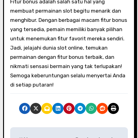
Fitur bonus adalah salah satu hal yang
membuat permainan slot begitu menarik dan
menghibur. Dengan berbagai macam fitur bonus
yang tersedia, pemain memiliki banyak pilihan
untuk menemukan fitur favorit mereka sendiri.
Jadi, jelajahi dunia slot online, temukan
permainan dengan fitur bonus terbaik, dan
nikmati sensasi bermain yang tak terlupakan!
Semoga keberuntungan selalu menyertai Anda
di setiap putaran!
P