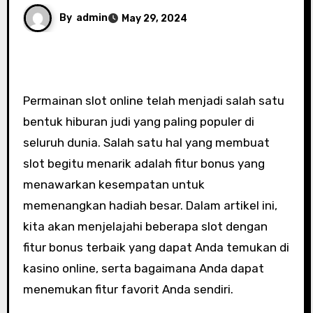
By
admin
May 29, 2024
Permainan slot online telah menjadi salah satu
bentuk hiburan judi yang paling populer di
seluruh dunia. Salah satu hal yang membuat
slot begitu menarik adalah fitur bonus yang
menawarkan kesempatan untuk
memenangkan hadiah besar. Dalam artikel ini,
kita akan menjelajahi beberapa slot dengan
fitur bonus terbaik yang dapat Anda temukan di
kasino online, serta bagaimana Anda dapat
menemukan fitur favorit Anda sendiri.