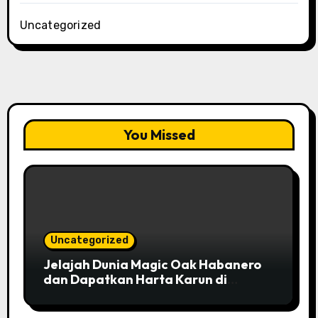
Uncategorized
You Missed
Uncategorized
Jelajah Dunia Magic Oak Habanero
dan Dapatkan Harta Karun di
Amanahtoto