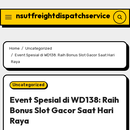
Skip
to
nsutfreightdispatchservice
content
Home
Uncategorized
Event Spesial di WD138: Raih Bonus Slot Gacor Saat Hari
Raya
Uncategorized
Event Spesial di WD138: Raih
Bonus Slot Gacor Saat Hari
Raya