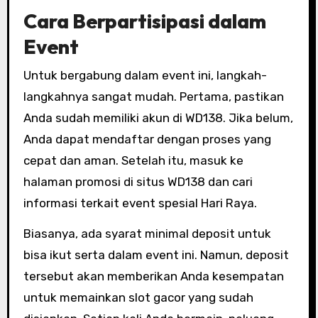
Cara Berpartisipasi dalam
Event
Untuk bergabung dalam event ini, langkah-
langkahnya sangat mudah. Pertama, pastikan
Anda sudah memiliki akun di WD138. Jika belum,
Anda dapat mendaftar dengan proses yang
cepat dan aman. Setelah itu, masuk ke
halaman promosi di situs WD138 dan cari
informasi terkait event spesial Hari Raya.
Biasanya, ada syarat minimal deposit untuk
bisa ikut serta dalam event ini. Namun, deposit
tersebut akan memberikan Anda kesempatan
untuk memainkan slot gacor yang sudah