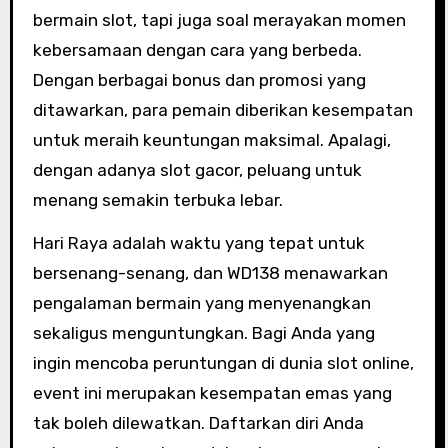
bermain slot, tapi juga soal merayakan momen
kebersamaan dengan cara yang berbeda.
Dengan berbagai bonus dan promosi yang
ditawarkan, para pemain diberikan kesempatan
untuk meraih keuntungan maksimal. Apalagi,
dengan adanya slot gacor, peluang untuk
menang semakin terbuka lebar.
Hari Raya adalah waktu yang tepat untuk
bersenang-senang, dan WD138 menawarkan
pengalaman bermain yang menyenangkan
sekaligus menguntungkan. Bagi Anda yang
ingin mencoba peruntungan di dunia slot online,
event ini merupakan kesempatan emas yang
tak boleh dilewatkan. Daftarkan diri Anda