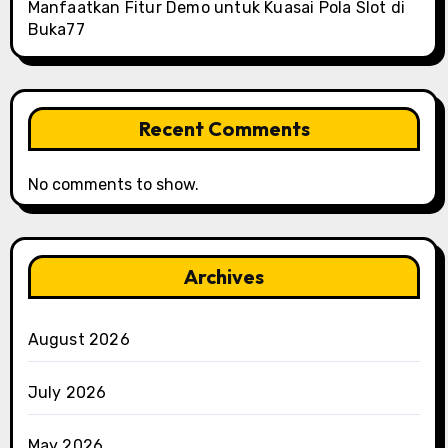
Manfaatkan Fitur Demo untuk Kuasai Pola Slot di
Buka77
Recent Comments
No comments to show.
Archives
August 2026
July 2026
May 2026