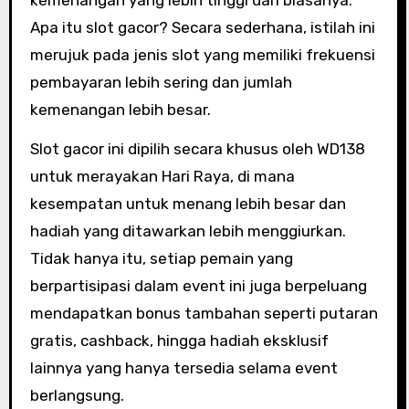
Apa itu slot gacor? Secara sederhana, istilah ini
merujuk pada jenis slot yang memiliki frekuensi
pembayaran lebih sering dan jumlah
kemenangan lebih besar.
Slot gacor ini dipilih secara khusus oleh WD138
untuk merayakan Hari Raya, di mana
kesempatan untuk menang lebih besar dan
hadiah yang ditawarkan lebih menggiurkan.
Tidak hanya itu, setiap pemain yang
berpartisipasi dalam event ini juga berpeluang
mendapatkan bonus tambahan seperti putaran
gratis, cashback, hingga hadiah eksklusif
lainnya yang hanya tersedia selama event
berlangsung.