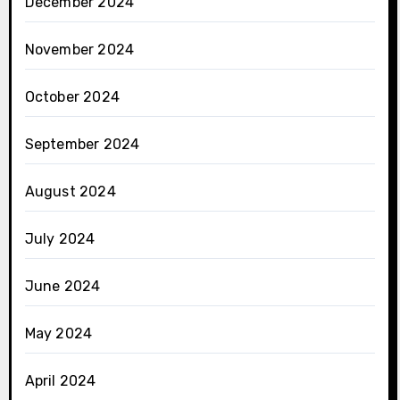
December 2024
November 2024
October 2024
September 2024
August 2024
July 2024
June 2024
May 2024
April 2024