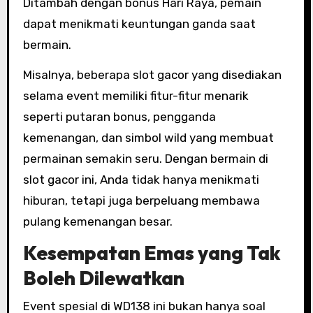
Ditambah dengan bonus Hari Raya, pemain
dapat menikmati keuntungan ganda saat
bermain.
Misalnya, beberapa slot gacor yang disediakan
selama event memiliki fitur-fitur menarik
seperti putaran bonus, pengganda
kemenangan, dan simbol wild yang membuat
permainan semakin seru. Dengan bermain di
slot gacor ini, Anda tidak hanya menikmati
hiburan, tetapi juga berpeluang membawa
pulang kemenangan besar.
Kesempatan Emas yang Tak
Boleh Dilewatkan
Event spesial di WD138 ini bukan hanya soal