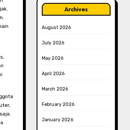
in
Archives
jak.
n.
main
August 2026
July 2026
s,
May 2026
an
April 2026
i:
March 2026
nggota
February 2026
uter,
saja.
January 2026
sa