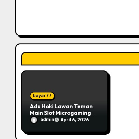
v
i
g
a
t
i
o
n
bayar77
Adu Hoki Lawan Teman
Main Slot Microgaming di
Bayar77
admin
April 6, 2026