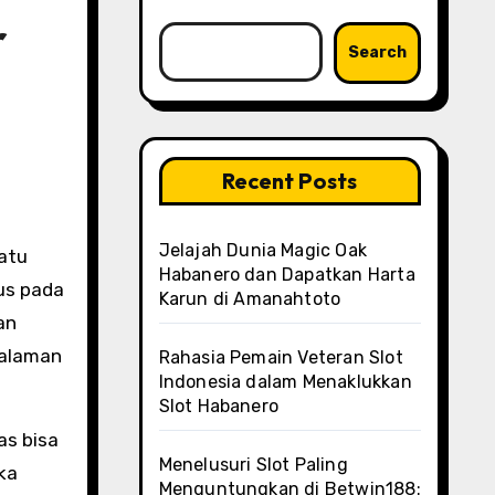
r
Search
Recent Posts
Jelajah Dunia Magic Oak
Habanero dan Dapatkan Harta
us pada
Karun di Amanahtoto
an
galaman
Rahasia Pemain Veteran Slot
Indonesia dalam Menaklukkan
Slot Habanero
as bisa
Menelusuri Slot Paling
ka
Menguntungkan di Betwin188: