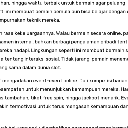
uhan, hingga waktu terbaik untuk bermain agar peluang
rti ini membuat pemain pemula pun bisa belajar dengan 
mpurnakan teknik mereka.
ah rasa kekeluargaannya. Walau bermain secara online, p
namen internal, bahkan berbagi pengalaman pribadi ten
ka hadapi. Lingkungan seperti ini membuat bermain s
a tentang interaksi sosial. Tidak jarang, pemain mene
ang sama dalam dunia slot.
if mengadakan event-event online. Dari kompetisi harian
kesempatan untuk menunjukkan kemampuan mereka. Ha
us tambahan, tiket free spin, hingga jackpot menarik. Ev
akin termotivasi untuk terus mengasah kemampuan da