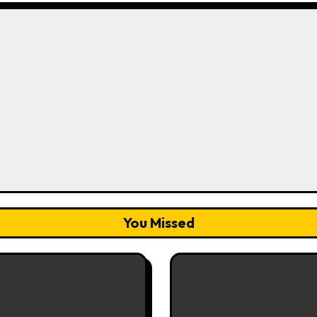
You Missed