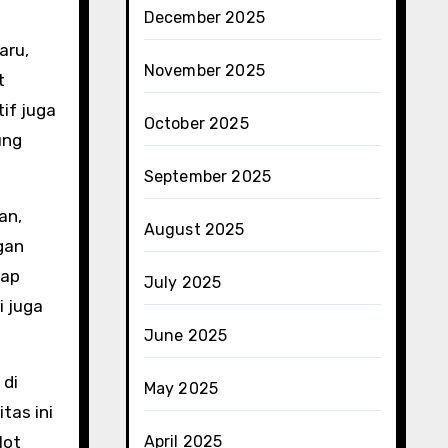
December 2025
aru,
November 2025
t
if juga
October 2025
ung
September 2025
an,
August 2025
gan
tap
July 2025
i juga
June 2025
 di
May 2025
tas ini
lot
April 2025