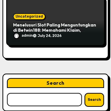
Uncategorized
Menelusuri Slot Paling Menguntungkan
di Betwin188: Memahami Klaim,
Peluang, dan Risiko
admin
July 24, 2026
Search
Search