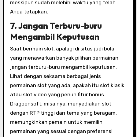
meskipun sudah melebihi waktu yang telah
Anda tetapkan.
7. Jangan Terburu-buru
Mengambil Keputusan
Saat bermain slot, apalagi di situs judi bola
yang menawarkan banyak pilihan permainan,
jangan terburu-buru mengambil keputusan.
Lihat dengan seksama berbagai jenis
permainan slot yang ada, apakah itu slot klasik
atau slot video yang penuh fitur bonus.
Dragoonsoft, misalnya, menyediakan slot
dengan RTP tinggi dan tema yang beragam,
memungkinkan pemain untuk memilih
permainan yang sesuai dengan preferensi