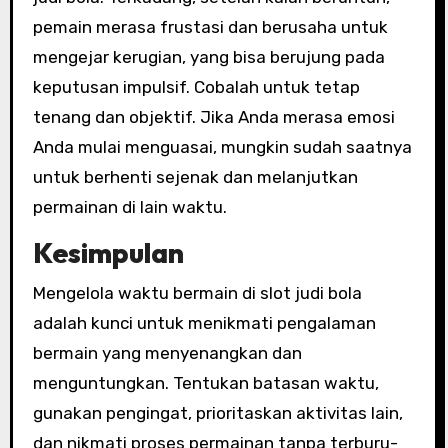
pemain merasa frustasi dan berusaha untuk
mengejar kerugian, yang bisa berujung pada
keputusan impulsif. Cobalah untuk tetap
tenang dan objektif. Jika Anda merasa emosi
Anda mulai menguasai, mungkin sudah saatnya
untuk berhenti sejenak dan melanjutkan
permainan di lain waktu.
Kesimpulan
Mengelola waktu bermain di slot judi bola
adalah kunci untuk menikmati pengalaman
bermain yang menyenangkan dan
menguntungkan. Tentukan batasan waktu,
gunakan pengingat, prioritaskan aktivitas lain,
dan nikmati proses permainan tanpa terburu-