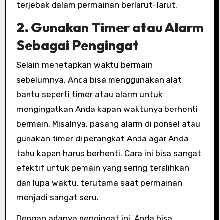
terjebak dalam permainan berlarut-larut.
2. Gunakan Timer atau Alarm
Sebagai Pengingat
Selain menetapkan waktu bermain
sebelumnya, Anda bisa menggunakan alat
bantu seperti timer atau alarm untuk
mengingatkan Anda kapan waktunya berhenti
bermain. Misalnya, pasang alarm di ponsel atau
gunakan timer di perangkat Anda agar Anda
tahu kapan harus berhenti. Cara ini bisa sangat
efektif untuk pemain yang sering teralihkan
dan lupa waktu, terutama saat permainan
menjadi sangat seru.
Dengan adanya pengingat ini, Anda bisa