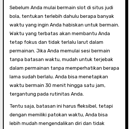
Sebelum Anda mulai bermain slot di situs judi
bola, tentukan terlebih dahulu berapa banyak
waktu yang ingin Anda habiskan untuk bermain.
Waktu yang terbatas akan membantu Anda
tetap fokus dan tidak terlalu larut dalam
permainan. Jika Anda memulai sesi bermain
tanpa batasan waktu, mudah untuk terjebak
dalam permainan tanpa memperhatikan berapa
lama sudah berlalu. Anda bisa menetapkan
waktu bermain 30 menit hingga satu jam,
tergantung pada rutinitas Anda.
Tentu saja, batasan ini harus fleksibel, tetapi
dengan memiliki patokan waktu, Anda bisa
lebih mudah mengendalikan diri dan tidak