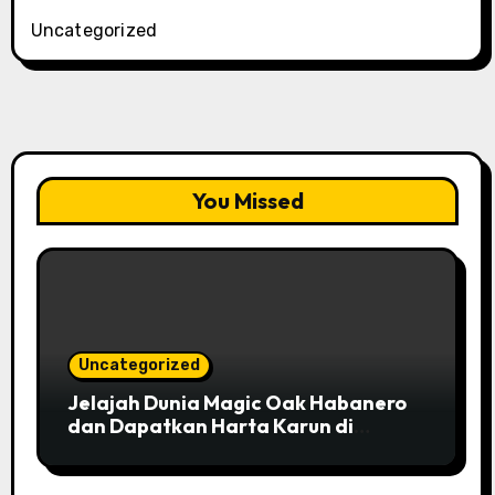
Uncategorized
You Missed
Uncategorized
Jelajah Dunia Magic Oak Habanero
dan Dapatkan Harta Karun di
Amanahtoto