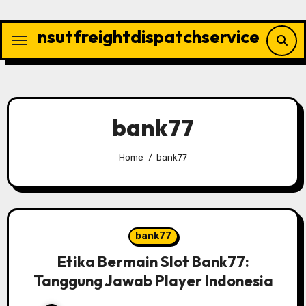
Skip
to
nsutfreightdispatchservice
content
bank77
Home
bank77
bank77
Etika Bermain Slot Bank77:
Tanggung Jawab Player Indonesia