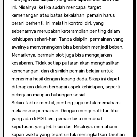
ini. Misalnya, ketika sudah mencapai target
kemenangan atau batas kekalahan, pemain harus
berani berhenti. Ini melatih kontrol diri, yang
sebenarnya merupakan keterampilan penting dalam
kehidupan sehari-hari. Tanpa disiplin, permainan yang
awalnya menyenangkan bisa berubah menjadi beban.
Menariknya, bermain slot juga bisa mengajarkan
kesabaran. Tidak setiap putaran akan menghasilkan
kemenangan, dan di sinilah pemain belajar untuk
menerima hasil dengan lapang dada. Sikap ini dapat
diterapkan dalam berbagai aspek kehidupan, seperti
pekerjaan maupun hubungan sosial.
Selain faktor mental, penting juga untuk memahami
mekanisme permainan. Dengan mengenal fitur-fitur
yang ada di MG Live, pemain bisa membuat
keputusan yang lebih cerdas. Misalnya, memahami
kapan waktu yang tepat untuk meningkatkan taruhan