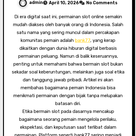
admin
April 10, 2026
No Comments
Di era digital saat ini, permainan slot online semakin
mudah diakses oleh banyak orang di Indonesia. Salah
satu nama yang sering muncul dalam percakapan
komunitas pemain adalah
bank77
, yang kerap
dikaitkan dengan dunia hiburan digital berbasis
permainan peluang. Namun di balik keseruannya,
penting untuk memahami bahwa bermain slot bukan
sekadar soal keberuntungan, melainkan juga soal etika
dan tanggung jawab pribadi. Artikel ini akan
membahas bagaimana pemain Indonesia bisa
menikmati permainan dengan bijak tanpa melupakan
batasan diri.
Etika bermain slot pada dasarnya mencakup
bagaimana seorang pemain mengelola perilaku,
ekspektasi, dan keputusan saat terlibat dalam
permainan. Platform seperti bank77 sering menjadi