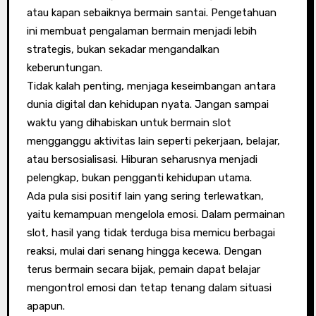
atau kapan sebaiknya bermain santai. Pengetahuan
ini membuat pengalaman bermain menjadi lebih
strategis, bukan sekadar mengandalkan
keberuntungan.
Tidak kalah penting, menjaga keseimbangan antara
dunia digital dan kehidupan nyata. Jangan sampai
waktu yang dihabiskan untuk bermain slot
mengganggu aktivitas lain seperti pekerjaan, belajar,
atau bersosialisasi. Hiburan seharusnya menjadi
pelengkap, bukan pengganti kehidupan utama.
Ada pula sisi positif lain yang sering terlewatkan,
yaitu kemampuan mengelola emosi. Dalam permainan
slot, hasil yang tidak terduga bisa memicu berbagai
reaksi, mulai dari senang hingga kecewa. Dengan
terus bermain secara bijak, pemain dapat belajar
mengontrol emosi dan tetap tenang dalam situasi
apapun.