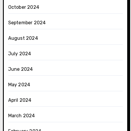
October 2024
September 2024
August 2024
July 2024
June 2024
May 2024
April 2024
March 2024