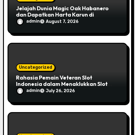
Jelajah Dunia Magic Oak Habanero
dan Dapatkan Harta Karun di
Amanahtoto
admin
August 7, 2026
Uncategorized
Rahasia Pemain Veteran Slot
Indonesia dalam Menaklukkan Slot
Habanero
admin
July 26, 2026