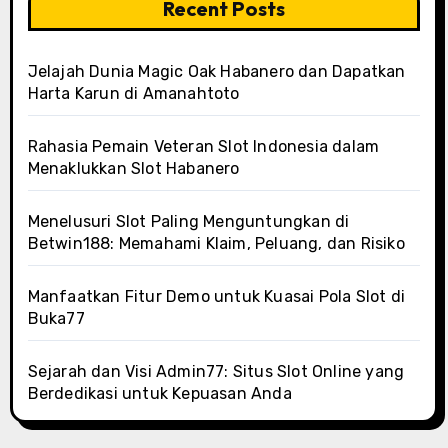
Recent Posts
Jelajah Dunia Magic Oak Habanero dan Dapatkan
Harta Karun di Amanahtoto
Rahasia Pemain Veteran Slot Indonesia dalam
Menaklukkan Slot Habanero
Menelusuri Slot Paling Menguntungkan di
Betwin188: Memahami Klaim, Peluang, dan Risiko
Manfaatkan Fitur Demo untuk Kuasai Pola Slot di
Buka77
Sejarah dan Visi Admin77: Situs Slot Online yang
Berdedikasi untuk Kepuasan Anda