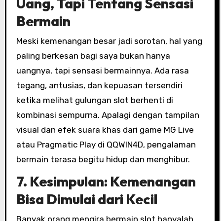
Uang, Tapi Tentang Sensasi
Bermain
Meski kemenangan besar jadi sorotan, hal yang
paling berkesan bagi saya bukan hanya
uangnya, tapi sensasi bermainnya. Ada rasa
tegang, antusias, dan kepuasan tersendiri
ketika melihat gulungan slot berhenti di
kombinasi sempurna. Apalagi dengan tampilan
visual dan efek suara khas dari game MG Live
atau Pragmatic Play di QQWIN4D, pengalaman
bermain terasa begitu hidup dan menghibur.
7. Kesimpulan: Kemenangan
Bisa Dimulai dari Kecil
Banyak orang mengira bermain slot hanyalah