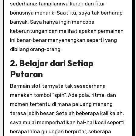
sederhana: tampilannya keren dan fitur
bonusnya menarik. Saat itu, saya tak berharap
banyak. Saya hanya ingin mencoba
keberuntungan dan melihat apakah permainan
ini benar-benar menyenangkan seperti yang
dibilang orang-orang.
2. Belajar dari Setiap
Putaran
Bermain slot ternyata tak sesederhana
menekan tombol “spin”. Ada pola, ritme, dan
momen tertentu di mana peluang menang
terasa lebih besar. Setelah beberapa kali kalah,
saya mulai memperhatikan hal-hal kecil seperti
berapa lama gulungan berputar, seberapa