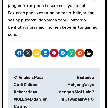
jangan fokus pada besar kecilnya modal.
Fokuslah pada keseruan bermain, belajar dari
setiap putaran, dan siapa tahu—putaran
berikutnya bisa jadi momen keberuntunganmu
sendiri.
P
Analisis Pasar
Bedanya
o
Judi Online:
MahjongWays
s
Keberadaan
dengan Slot Lain?
WOLES4D dan Ion
Ini Jawabannya
t
Casino