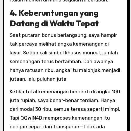
4. Keberuntungan yang
Datang di Waktu Tepat
Saat putaran bonus berlangsung, saya hampir
tak percaya melihat angka kemenangan di
layar. Setiap kali simbol khusus muncul, jumlah
kemenangan terus bertambah. Dari awalnya
hanya ratusan ribu, angka itu melonjak menjadi
jutaan, lalu puluhan juta.
Ketika total kemenangan berhenti di angka 100
juta rupiah, saya benar-benar terdiam. Hanya
dari modal 50 ribu, semua terasa seperti mimpi.
Tapi QQWIN4D memproses kemenangan itu
dengan cepat dan transparan—tidak ada