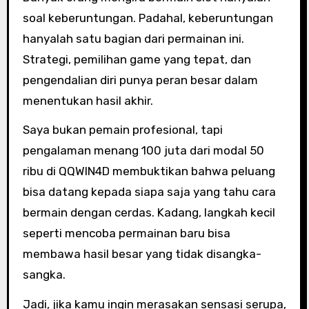
soal keberuntungan. Padahal, keberuntungan
hanyalah satu bagian dari permainan ini.
Strategi, pemilihan game yang tepat, dan
pengendalian diri punya peran besar dalam
menentukan hasil akhir.
Saya bukan pemain profesional, tapi
pengalaman menang 100 juta dari modal 50
ribu di QQWIN4D membuktikan bahwa peluang
bisa datang kepada siapa saja yang tahu cara
bermain dengan cerdas. Kadang, langkah kecil
seperti mencoba permainan baru bisa
membawa hasil besar yang tidak disangka-
sangka.
Jadi, jika kamu ingin merasakan sensasi serupa,