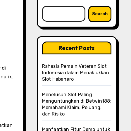
Search
Recent Posts
Rahasia Pemain Veteran Slot
Indonesia dalam Menaklukkan
narik.
Slot Habanero
Menelusuri Slot Paling
Menguntungkan di Betwin188:
Memahami Klaim, Peluang,
dan Risiko
watkan
Manfaatkan Fitur Demo untuk