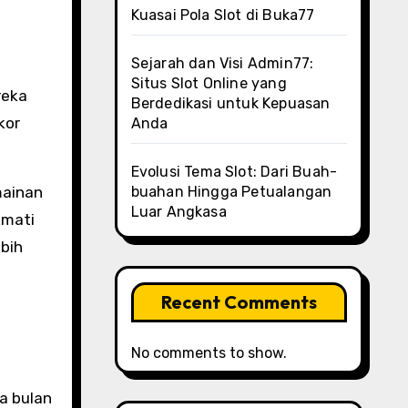
Kuasai Pola Slot di Buka77
Sejarah dan Visi Admin77:
Situs Slot Online yang
reka
Berdedikasi untuk Kepuasan
kor
Anda
Evolusi Tema Slot: Dari Buah-
mainan
buahan Hingga Petualangan
Luar Angkasa
kmati
bih
Recent Comments
No comments to show.
a bulan