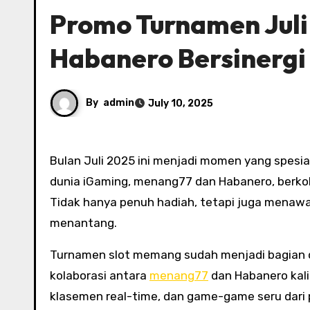
Promo Turnamen Juli
Habanero Bersinergi
By
admin
July 10, 2025
Bulan Juli 2025 ini menjadi momen yang spesial bagi para pecinta slot online. Pasalnya, dua nama besar di
dunia iGaming, menang77 dan Habanero, berko
Tidak hanya penuh hadiah, tetapi juga menaw
menantang.
Turnamen slot memang sudah menjadi bagian da
kolaborasi antara
menang77
dan Habanero kali 
klasemen real-time, dan game-game seru dari 