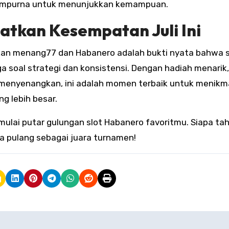
sempurna untuk menunjukkan kemampuan.
atkan Kesempatan Juli Ini
n menang77 dan Habanero adalah bukti nyata bahwa s
ga soal strategi dan konsistensi. Dengan hadiah menarik,
 menyenangkan, ini adalah momen terbaik untuk menikm
 lebih besar.
mulai putar gulungan slot Habanero favoritmu. Siapa tah
a pulang sebagai juara turnamen!