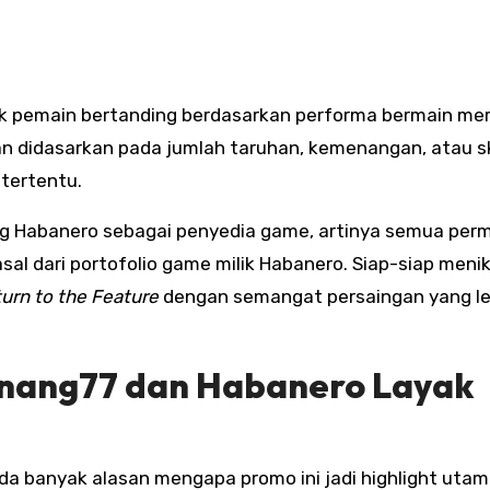
k pemain bertanding berdasarkan performa bermain me
ian didasarkan pada jumlah taruhan, kemenangan, atau s
 tertentu.
ng Habanero sebagai penyedia game, artinya semua per
al dari portofolio game milik Habanero. Siap-siap meni
urn to the Feature
dengan semangat persaingan yang le
nang77 dan Habanero Layak
Ada banyak alasan mengapa promo ini jadi highlight utam