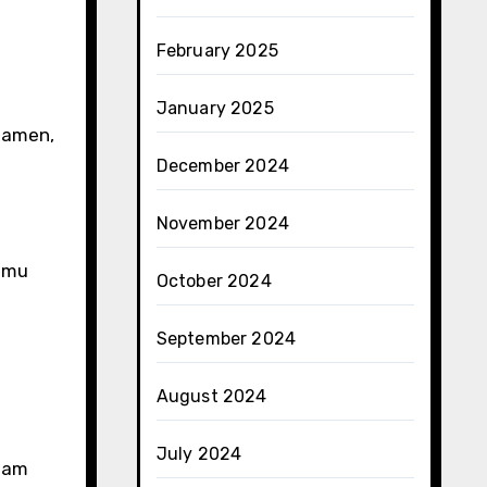
February 2025
January 2025
namen,
December 2024
November 2024
kamu
October 2024
September 2024
August 2024
July 2024
alam