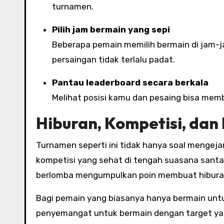
turnamen.
Pilih jam bermain yang sepi
Beberapa pemain memilih bermain di jam-ja
persaingan tidak terlalu padat.
Pantau leaderboard secara berkala
Melihat posisi kamu dan pesaing bisa mem
Hiburan, Kompetisi, dan
Turnamen seperti ini tidak hanya soal mengeja
kompetisi yang sehat di tengah suasana santai
berlomba mengumpulkan poin membuat hiburan d
Bagi pemain yang biasanya hanya bermain untu
penyemangat untuk bermain dengan target ya