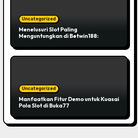
Uncategorized
Menelusuri Slot Paling
Menguntungkan di Betwin188:
Memahami Klaim, Peluang, dan
Risiko
Uncategorized
Manfaatkan Fitur Demo untuk Kuasai
Pola Slot di Buka77