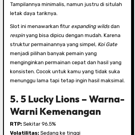
Tampilannya minimalis, namun justru di situlah
letak daya tariknya.
Slot ini menawarkan fitur
expanding wilds
dan
respin
yang bisa dipicu dengan mudah. Karena
struktur permainannya yang simpel,
Koi Gate
menjadi pilihan banyak pemain yang
menginginkan permainan cepat dan hasil yang
konsisten. Cocok untuk kamu yang tidak suka
menunggu lama tapi tetap ingin hasil maksimal.
5.
5 Lucky Lions
– Warna-
Warni Kemenangan
RTP:
Sekitar 96.5%
Volatilitas:
Sedang ke tinggi