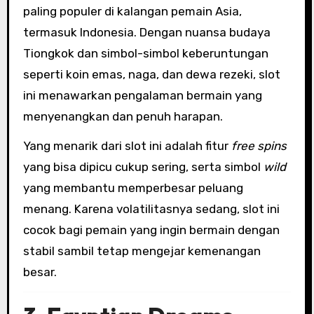
paling populer di kalangan pemain Asia,
termasuk Indonesia. Dengan nuansa budaya
Tiongkok dan simbol-simbol keberuntungan
seperti koin emas, naga, dan dewa rezeki, slot
ini menawarkan pengalaman bermain yang
menyenangkan dan penuh harapan.
Yang menarik dari slot ini adalah fitur
free spins
yang bisa dipicu cukup sering, serta simbol
wild
yang membantu memperbesar peluang
menang. Karena volatilitasnya sedang, slot ini
cocok bagi pemain yang ingin bermain dengan
stabil sambil tetap mengejar kemenangan
besar.