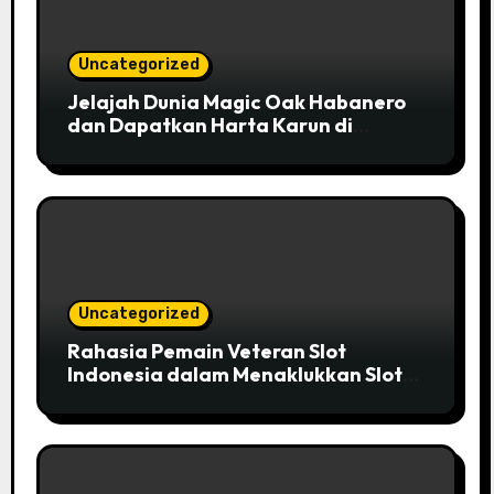
Uncategorized
Jelajah Dunia Magic Oak Habanero
dan Dapatkan Harta Karun di
Amanahtoto
Uncategorized
Rahasia Pemain Veteran Slot
Indonesia dalam Menaklukkan Slot
Habanero