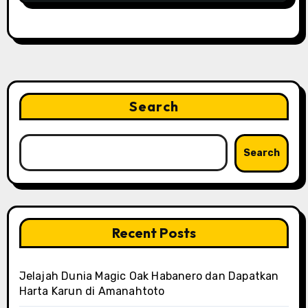
Search
Search
Recent Posts
Jelajah Dunia Magic Oak Habanero dan Dapatkan
Harta Karun di Amanahtoto