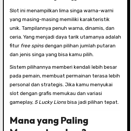
Slot ini menampilkan lima singa warna-warni
yang masing-masing memiliki karakteristik
unik. Tampilannya penuh warna, dinamis, dan
ceria. Yang menjadi daya tarik utamanya adalah
fitur
free spins
dengan pilihan jumlah putaran
dan jenis singa yang bisa kamu pilih.
Sistem pilihannya memberi kendali lebih besar
pada pemain, membuat permainan terasa lebih
personal dan strategis. Jika kamu menyukai
slot dengan grafis memukau dan variasi
gameplay,
5 Lucky Lions
bisa jadi pilihan tepat.
Mana yang Paling