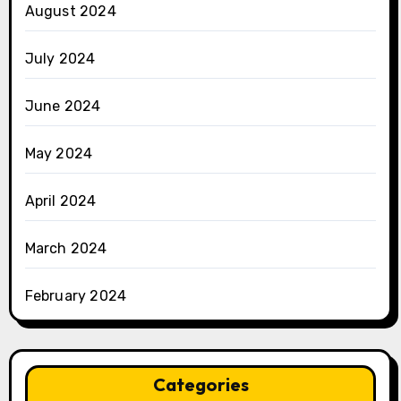
August 2024
July 2024
June 2024
May 2024
April 2024
March 2024
February 2024
Categories