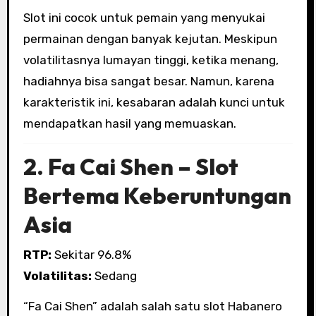
Slot ini cocok untuk pemain yang menyukai
permainan dengan banyak kejutan. Meskipun
volatilitasnya lumayan tinggi, ketika menang,
hadiahnya bisa sangat besar. Namun, karena
karakteristik ini, kesabaran adalah kunci untuk
mendapatkan hasil yang memuaskan.
2.
Fa Cai Shen
– Slot
Bertema Keberuntungan
Asia
RTP:
Sekitar 96.8%
Volatilitas:
Sedang
“Fa Cai Shen” adalah salah satu slot Habanero