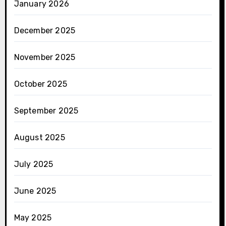
January 2026
December 2025
November 2025
October 2025
September 2025
August 2025
July 2025
June 2025
May 2025