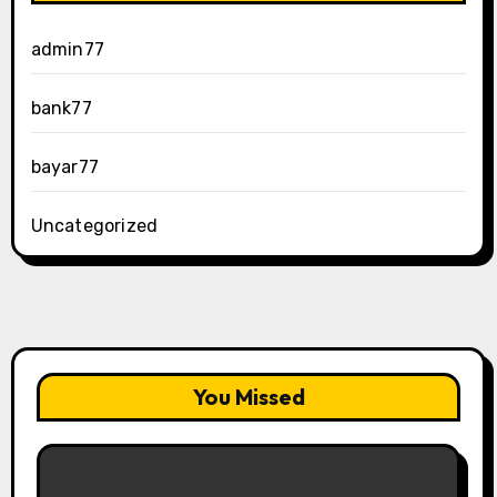
admin77
bank77
bayar77
Uncategorized
You Missed