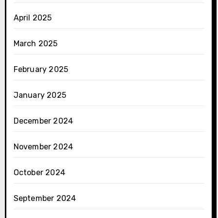
April 2025
March 2025
February 2025
January 2025
December 2024
November 2024
October 2024
September 2024