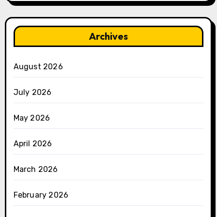
Archives
August 2026
July 2026
May 2026
April 2026
March 2026
February 2026