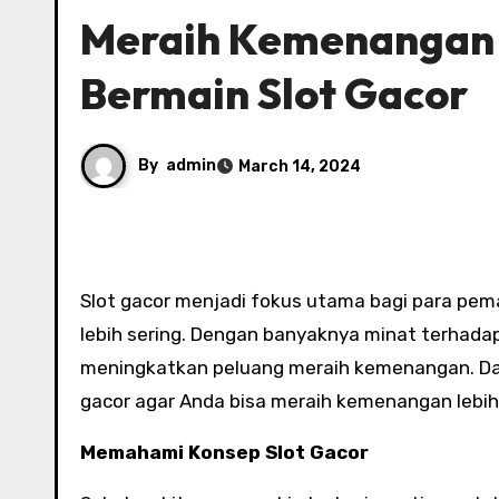
Meraih Kemenangan L
Bermain Slot Gacor
By
admin
March 14, 2024
Slot gacor menjadi fokus utama bagi para pem
lebih sering. Dengan banyaknya minat terhadap 
meningkatkan peluang meraih kemenangan. Dala
gacor agar Anda bisa meraih kemenangan lebih 
Memahami Konsep Slot Gacor