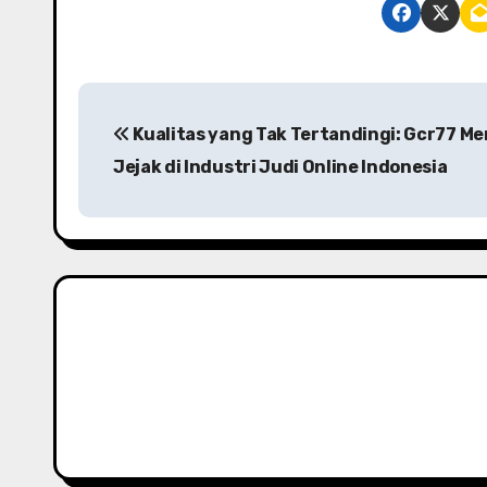
P
Kualitas yang Tak Tertandingi: Gcr77 Me
o
Jejak di Industri Judi Online Indonesia
s
t
n
a
v
i
g