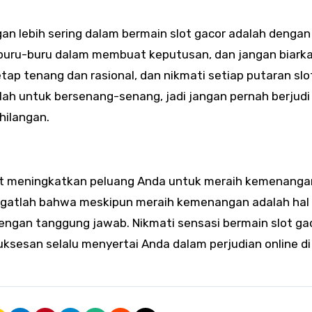
an lebih sering dalam bermain slot gacor adalah dengan
buru-buru dalam membuat keputusan, dan jangan biark
p tenang dan rasional, dan nikmati setiap putaran slo
lah untuk bersenang-senang, jadi jangan pernah berjudi
hilangan.
t meningkatkan peluang Anda untuk meraih kemenangan
. Ingatlah bahwa meskipun meraih kemenangan adalah hal
engan tanggung jawab. Nikmati sensasi bermain slot ga
ksesan selalu menyertai Anda dalam perjudian online di