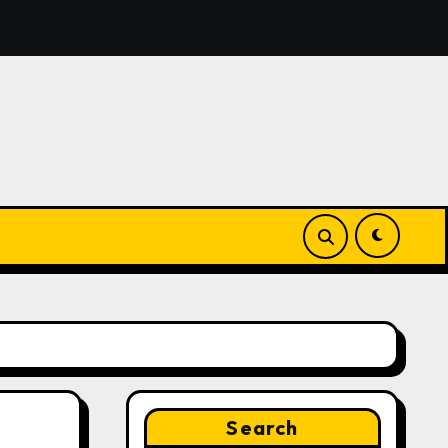
Manfaatkan Fitur Demo untuk Kuasai Pola Slot di Buka77
Search