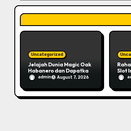
a
t
i
o
n
Uncategorized
Unca
Jelajah Dunia Magic Oak
Raha
Habanero dan Dapatkan
Slot 
Harta Karun di
Mena
admin
a
August 7, 2026
Amanahtoto
Haba