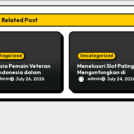
Related Post
tegorized
Uncategorized
sia Pemain Veteran
Menelusuri Slot Paling
Indonesia dalam
Menguntungkan di
klukkan Slot
Betwin188: Memaham
dmin
admin
July 26, 2026
July 24, 202
nero
Klaim, Peluang, dan
Risiko