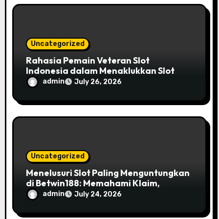
Uncategorized
Rahasia Pemain Veteran Slot
Indonesia dalam Menaklukkan Slot
Habanero
admin
July 26, 2026
Uncategorized
Menelusuri Slot Paling Menguntungkan
di Betwin188: Memahami Klaim,
Peluang, dan Risiko
admin
July 24, 2026