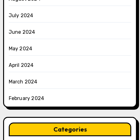
July 2024
June 2024
May 2024
April 2024
March 2024
February 2024
Categories