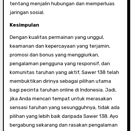
tentang menjalin hubungan dan memperluas
jaringan sosial.
Kesimpulan
Dengan kualitas permainan yang unggul,
keamanan dan kepercayaan yang terjamin,
promosi dan bonus yang menggiurkan,
pengalaman pengguna yang responsif, dan
komunitas taruhan yang aktif, Sawer 138 telah
membuktikan dirinya sebagai pilihan utama
bagi pecinta taruhan online di Indonesia. Jadi,
jika Anda mencari tempat untuk merasakan
sensasi taruhan yang sesungguhnya, tidak ada
pilihan yang lebih baik daripada Sawer 138. Ayo
bergabung sekarang dan rasakan pengalaman