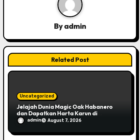
i
g
By
admin
a
t
Related Post
i
o
n
Uncategorized
Jelajah Dunia Magic Oak Habanero
dan Dapatkan Harta Karun di
Amanahtoto
admin
August 7, 2026