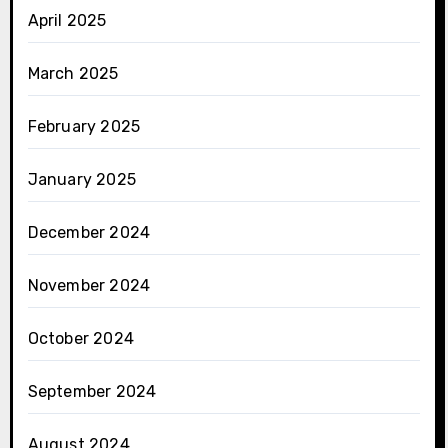
April 2025
March 2025
February 2025
January 2025
December 2024
November 2024
October 2024
September 2024
August 2024