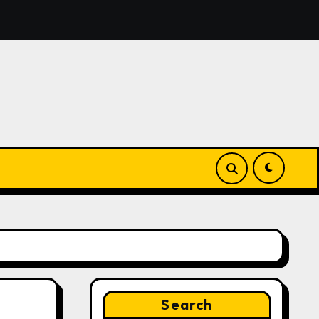
Manfaatkan Fitur Demo untuk Kuasai Pola Slot di Buka77
Search