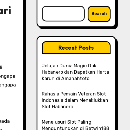
ari
Search
Recent Posts
Jelajah Dunia Magic Oak
i
Habanero dan Dapatkan Harta
mengapa
Karun di Amanahtoto
mengapa
Rahasia Pemain Veteran Slot
Indonesia dalam Menaklukkan
Slot Habanero
epada
Menelusuri Slot Paling
Menguntungkan di Betwin188:
p