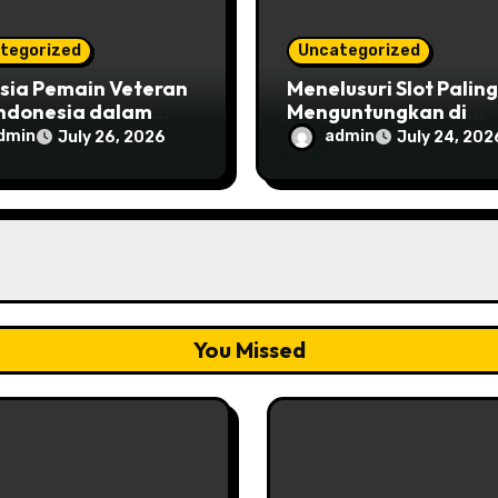
tegorized
Uncategorized
sia Pemain Veteran
Menelusuri Slot Paling
Indonesia dalam
Menguntungkan di
klukkan Slot
Betwin188: Memaham
dmin
admin
July 26, 2026
July 24, 202
nero
Klaim, Peluang, dan
Risiko
You Missed