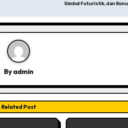
Simbol Futuristik, dan Bon
By
admin
Related Post