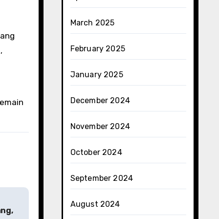
March 2025
yang
February 2025
,
January 2025
December 2024
pemain
November 2024
October 2024
September 2024
August 2024
ang,