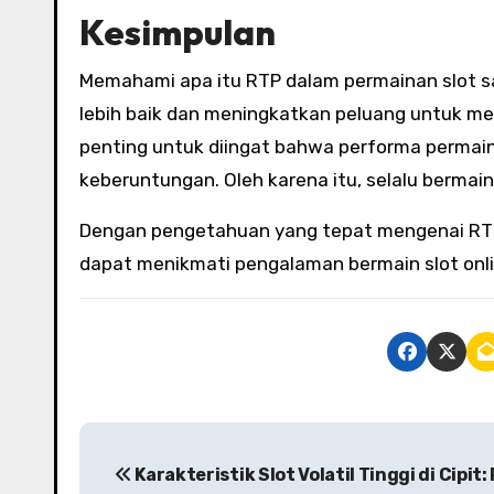
Kesimpulan
Memahami apa itu RTP dalam permainan slot 
lebih baik dan meningkatkan peluang untuk me
penting untuk diingat bahwa performa permain
keberuntungan. Oleh karena itu, selalu bermain
Dengan pengetahuan yang tepat mengenai RTP
dapat menikmati pengalaman bermain slot on
P
Karakteristik Slot Volatil Tinggi di Cipit
o