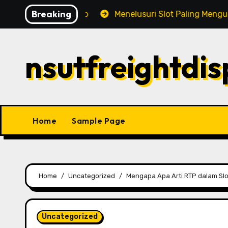
Skip
Breaking
n Slot Habanero
Menelusuri Slot Paling Menguntungka
to
content
nsutfreightdis
Home
Sample Page
Home
Uncategorized
Mengapa Apa Arti RTP dalam Slo
Uncategorized