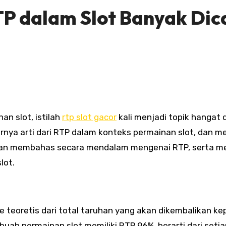
P dalam Slot Banyak Dic
an slot, istilah
rtp slot gacor
kali menjadi topik hangat d
rnya arti dari RTP dalam konteks permainan slot, dan 
 akan membahas secara mendalam mengenai RTP, serta 
lot.
e teoretis dari total taruhan yang akan dikembalikan k
buah permainan slot memiliki RTP 96%, berarti dari setia