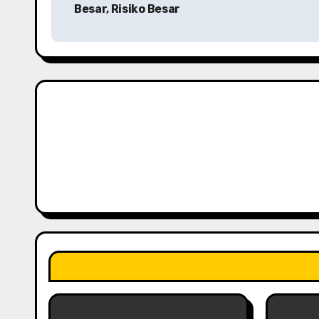
Besar, Risiko Besar
s
t
n
a
v
i
g
a
t
i
o