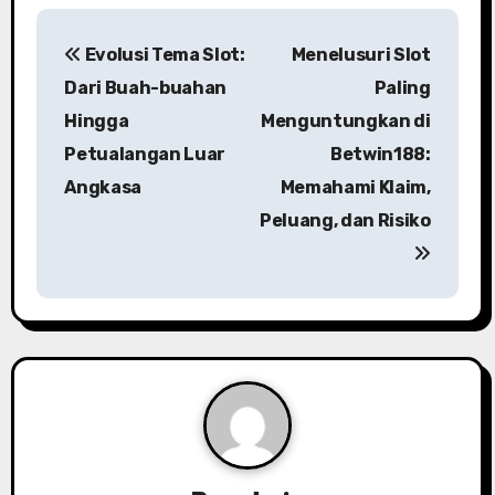
P
Evolusi Tema Slot:
Menelusuri Slot
o
Dari Buah-buahan
Paling
s
Hingga
Menguntungkan di
Petualangan Luar
Betwin188:
t
Angkasa
Memahami Klaim,
n
Peluang, dan Risiko
a
v
i
g
a
t