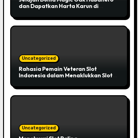
dan Dapatkan Harta Karun di
Amanahtoto
Uncategorized
Rahasia Pemain Veteran Slot
Indonesia dalam Menaklukkan Slot
Habanero
Uncategorized