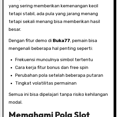
yang sering memberikan kemenangan kecil
tetapi stabil, ada pula yang jarang menang
tetapi sekali menang bisa memberikan hasil
besar.
Dengan fitur demo di
Buka77
, pemain bisa
mengenali beberapa hal penting seperti:
Frekuensi munculnya simbol tertentu
Cara kerja fitur bonus dan free spin
Perubahan pola setelah beberapa putaran
Tingkat volatilitas permainan
Semua ini bisa dipelajari tanpa risiko kehilangan
modal.
Memahami Pola Slot