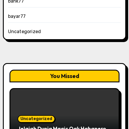
bank77
bayar77
Uncategorized
You Missed
Uncategorized
Jelajah Dunia Magic Oak Habanero