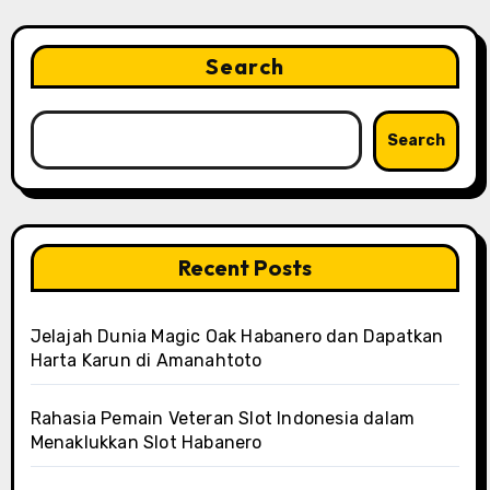
Search
Search
Recent Posts
Jelajah Dunia Magic Oak Habanero dan Dapatkan
Harta Karun di Amanahtoto
Rahasia Pemain Veteran Slot Indonesia dalam
Menaklukkan Slot Habanero