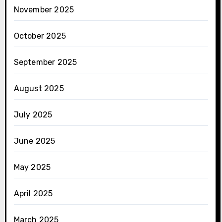
November 2025
October 2025
September 2025
August 2025
July 2025
June 2025
May 2025
April 2025
March 2025