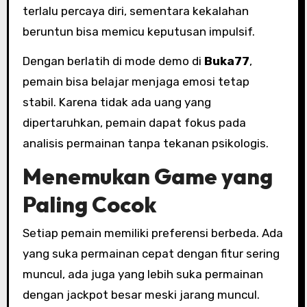
terlalu percaya diri, sementara kekalahan
beruntun bisa memicu keputusan impulsif.
Dengan berlatih di mode demo di
Buka77
,
pemain bisa belajar menjaga emosi tetap
stabil. Karena tidak ada uang yang
dipertaruhkan, pemain dapat fokus pada
analisis permainan tanpa tekanan psikologis.
Menemukan Game yang
Paling Cocok
Setiap pemain memiliki preferensi berbeda. Ada
yang suka permainan cepat dengan fitur sering
muncul, ada juga yang lebih suka permainan
dengan jackpot besar meski jarang muncul.