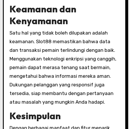
Keamanan dan
Kenyamanan
Satu hal yang tidak boleh dilupakan adalah
keamanan. Slot88 memastikan bahwa data
dan transaksi pemain terlindungi dengan baik.
Menggunakan teknologi enkripsi yang canggih,
pemain dapat merasa tenang saat bermain,
mengetahui bahwa informasi mereka aman.
Dukungan pelanggan yang responsif juga
tersedia, siap membantu dengan pertanyaan
atau masalah yang mungkin Anda hadapi.
Kesimpulan
Dengan berbagai manfaat dan fitur menarik