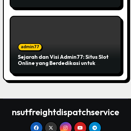
admin77
Sejarah dan Visi Admin77: Situs Slot
Online yang Berdedikasi untuk
Kepuasan Anda
nsutfreightdispatchservice