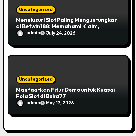
Uncategorized
Menelusuri Slot Paling Menguntungkan
di Betwin188: Memahami Klaim,
Peluang, dan Risiko
admin
July 24, 2026
Uncategorized
Manfaatkan Fitur Demo untuk Kuasai
Pola Slot di Buka77
admin
May 12, 2026