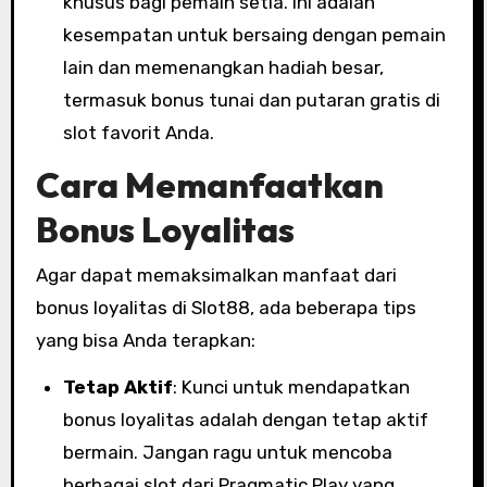
khusus bagi pemain setia. Ini adalah
kesempatan untuk bersaing dengan pemain
lain dan memenangkan hadiah besar,
termasuk bonus tunai dan putaran gratis di
slot favorit Anda.
Cara Memanfaatkan
Bonus Loyalitas
Agar dapat memaksimalkan manfaat dari
bonus loyalitas di Slot88, ada beberapa tips
yang bisa Anda terapkan:
Tetap Aktif
: Kunci untuk mendapatkan
bonus loyalitas adalah dengan tetap aktif
bermain. Jangan ragu untuk mencoba
berbagai slot dari Pragmatic Play yang