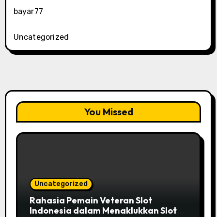
bayar77
Uncategorized
You Missed
Uncategorized
Rahasia Pemain Veteran Slot
Indonesia dalam Menaklukkan Slot