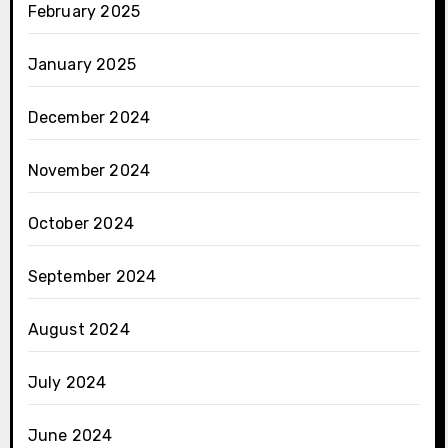
February 2025
January 2025
December 2024
November 2024
October 2024
September 2024
August 2024
July 2024
June 2024