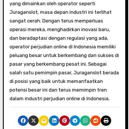
yang dimainkan oleh operator seperti
Juraganslot, masa depan industri ini terlihat
sangat cerah. Dengan terus memperluas
operasi mereka, menghadirkan inovasi baru,
dan beradaptasi dengan regulasi yang ada,
operator perjudian online di Indonesia memiliki
peluang besar untuk berkembang dan sukses di
pasar yang berkembang pesat ini. Sebagai
salah satu pemimpin pasar, Juraganslot berada
di posisi yang baik untuk memanfaatkan
potensi besar ini dan terus memimpin tren
dalam industri perjudian online di Indonesia.