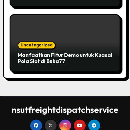
Memahami Klaim, Peluang, dan
Risiko
Uncategorized
Manfaatkan Fitur Demo untuk Kuasai
Pola Slot di Buka77
nsutfreightdispatchservice