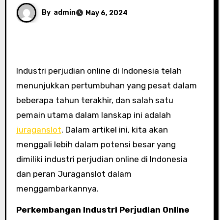
By
admin
May 6, 2024
Industri perjudian online di Indonesia telah
menunjukkan pertumbuhan yang pesat dalam
beberapa tahun terakhir, dan salah satu
pemain utama dalam lanskap ini adalah
juraganslot
. Dalam artikel ini, kita akan
menggali lebih dalam potensi besar yang
dimiliki industri perjudian online di Indonesia
dan peran Juraganslot dalam
menggambarkannya.
Perkembangan Industri Perjudian Online