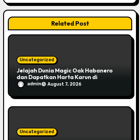
t
i
Related Post
o
n
Uncategorized
Jelajah Dunia Magic Oak Habanero
dan Dapatkan Harta Karun di
Amanahtoto
admin
August 7, 2026
Uncategorized