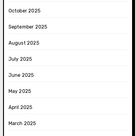
October 2025
September 2025
August 2025
July 2025
June 2025
May 2025
April 2025
March 2025