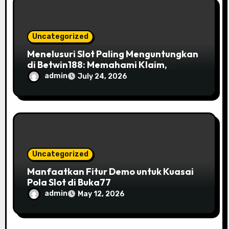
Uncategorized
Menelusuri Slot Paling Menguntungkan
di Betwin188: Memahami Klaim,
Peluang, dan Risiko
admin
July 24, 2026
Uncategorized
Manfaatkan Fitur Demo untuk Kuasai
Pola Slot di Buka77
admin
May 12, 2026