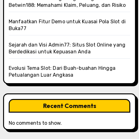
Betwin188: Memahami Klaim, Peluang, dan Risiko
Manfaatkan Fitur Demo untuk Kuasai Pola Slot di
Buka77
Sejarah dan Visi Admin77: Situs Slot Online yang
Berdedikasi untuk Kepuasan Anda
Evolusi Tema Slot: Dari Buah-buahan Hingga
Petualangan Luar Angkasa
Recent Comments
No comments to show.