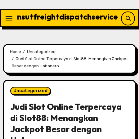
Skip
to
nsutfreightdispatchservice
content
Home
Uncategorized
Judi Slot Online Terpercaya di Slot88: Menangkan Jackpot
Besar dengan Habanero
Uncategorized
Judi Slot Online Terpercaya
di Slot88: Menangkan
Jackpot Besar dengan