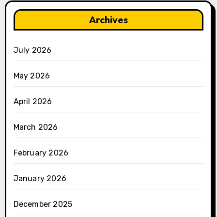
Archives
July 2026
May 2026
April 2026
March 2026
February 2026
January 2026
December 2025