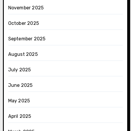
November 2025
October 2025
September 2025
August 2025
July 2025
June 2025
May 2025
April 2025