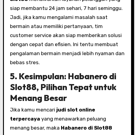
siap membantu 24 jam sehari, 7 hari seminggu.
Jadi, jika kamu mengalami masalah saat
bermain atau memiliki pertanyaan, tim
customer service akan siap memberikan solusi
dengan cepat dan efisien. Ini tentu membuat
pengalaman bermain menjadi lebih nyaman dan
bebas stres.
5.
Kesimpulan: Habanero di
Slot88, Pilihan Tepat untuk
Menang Besar
Jika kamu mencari
judi slot online
terpercaya
yang menawarkan peluang
menang besar, maka
Habanero di Slot88