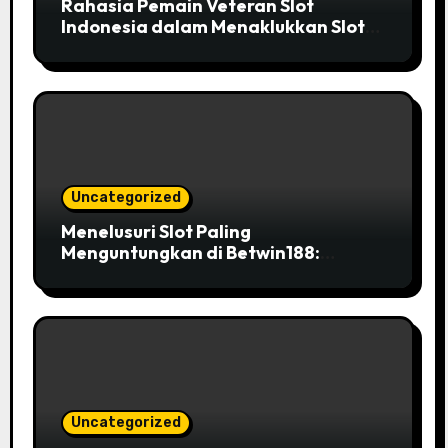
Rahasia Pemain Veteran Slot
Indonesia dalam Menaklukkan Slot
Habanero
Uncategorized
Menelusuri Slot Paling
Menguntungkan di Betwin188:
Memahami Klaim, Peluang, dan
Risiko
Uncategorized