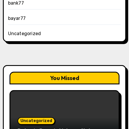
bank77
bayar77
Uncategorized
You Missed
Uncategorized