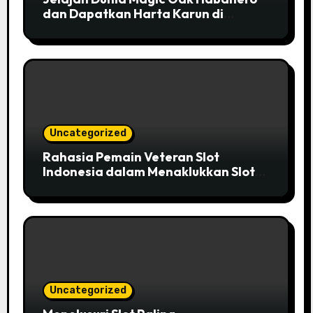
dan Dapatkan Harta Karun di
Amanahtoto
Uncategorized
Rahasia Pemain Veteran Slot
Indonesia dalam Menaklukkan Slot
Habanero
Uncategorized