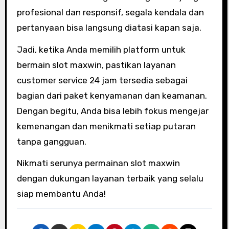
profesional dan responsif, segala kendala dan
pertanyaan bisa langsung diatasi kapan saja.
Jadi, ketika Anda memilih platform untuk
bermain slot maxwin, pastikan layanan
customer service 24 jam tersedia sebagai
bagian dari paket kenyamanan dan keamanan.
Dengan begitu, Anda bisa lebih fokus mengejar
kemenangan dan menikmati setiap putaran
tanpa gangguan.
Nikmati serunya permainan slot maxwin
dengan dukungan layanan terbaik yang selalu
siap membantu Anda!