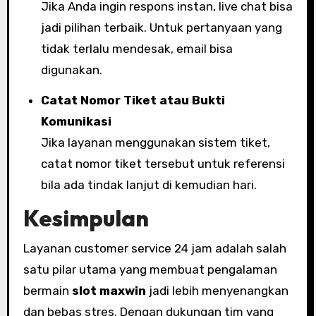
Jika Anda ingin respons instan, live chat bisa
jadi pilihan terbaik. Untuk pertanyaan yang
tidak terlalu mendesak, email bisa
digunakan.
Catat Nomor Tiket atau Bukti
Komunikasi
Jika layanan menggunakan sistem tiket,
catat nomor tiket tersebut untuk referensi
bila ada tindak lanjut di kemudian hari.
Kesimpulan
Layanan customer service 24 jam adalah salah
satu pilar utama yang membuat pengalaman
bermain
slot maxwin
jadi lebih menyenangkan
dan bebas stres. Dengan dukungan tim yang