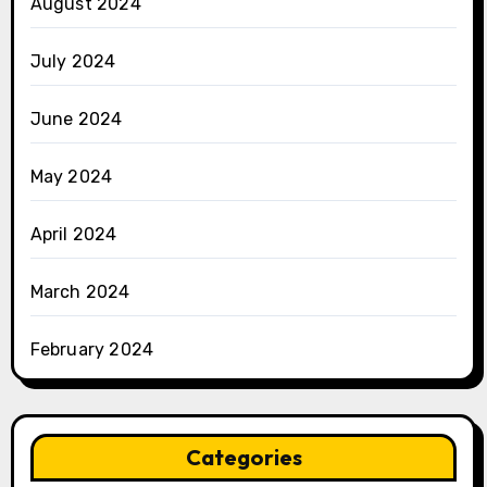
August 2024
July 2024
June 2024
May 2024
April 2024
March 2024
February 2024
Categories