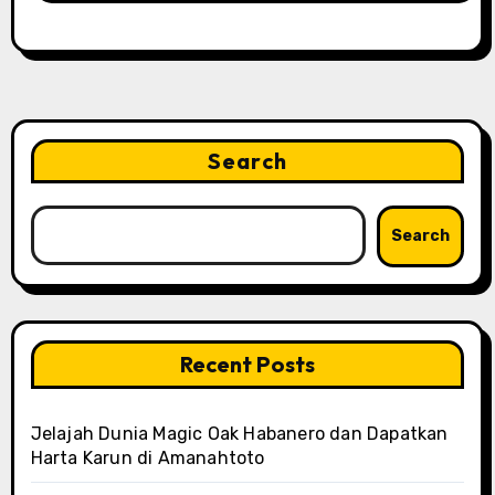
Search
Search
Recent Posts
Jelajah Dunia Magic Oak Habanero dan Dapatkan
Harta Karun di Amanahtoto