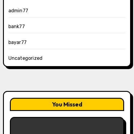
admin77
bank77
bayar77
Uncategorized
You Missed