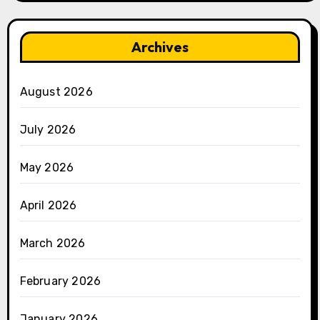
Archives
August 2026
July 2026
May 2026
April 2026
March 2026
February 2026
January 2026