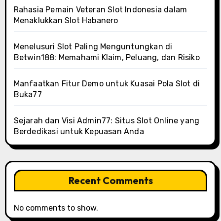
Rahasia Pemain Veteran Slot Indonesia dalam
Menaklukkan Slot Habanero
Menelusuri Slot Paling Menguntungkan di
Betwin188: Memahami Klaim, Peluang, dan Risiko
Manfaatkan Fitur Demo untuk Kuasai Pola Slot di
Buka77
Sejarah dan Visi Admin77: Situs Slot Online yang
Berdedikasi untuk Kepuasan Anda
Recent Comments
No comments to show.