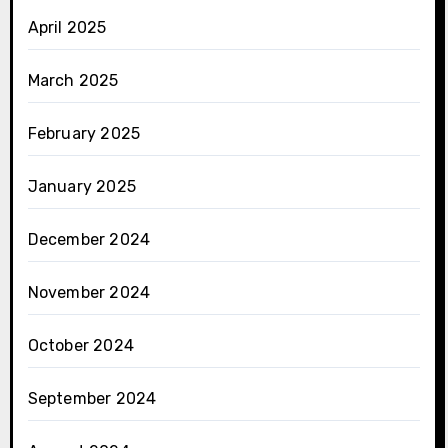
April 2025
March 2025
February 2025
January 2025
December 2024
November 2024
October 2024
September 2024