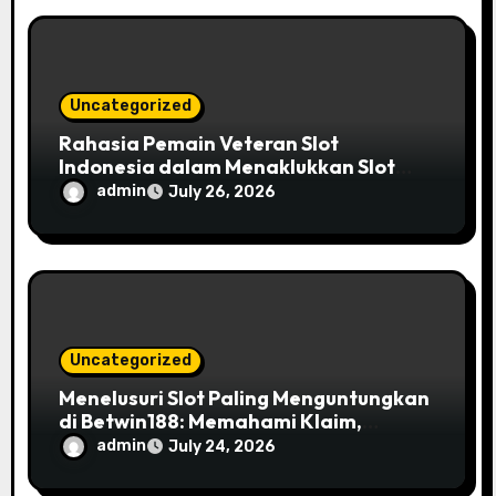
Uncategorized
Rahasia Pemain Veteran Slot
Indonesia dalam Menaklukkan Slot
Habanero
admin
July 26, 2026
Uncategorized
Menelusuri Slot Paling Menguntungkan
di Betwin188: Memahami Klaim,
Peluang, dan Risiko
admin
July 24, 2026