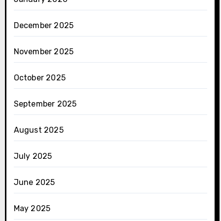
December 2025
November 2025
October 2025
September 2025
August 2025
July 2025
June 2025
May 2025