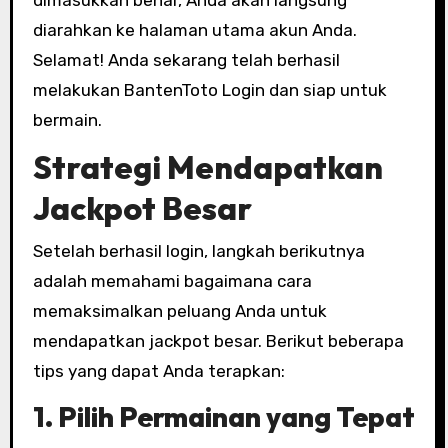
diarahkan ke halaman utama akun Anda.
Selamat! Anda sekarang telah berhasil
melakukan BantenToto Login dan siap untuk
bermain.
Strategi Mendapatkan
Jackpot Besar
Setelah berhasil login, langkah berikutnya
adalah memahami bagaimana cara
memaksimalkan peluang Anda untuk
mendapatkan jackpot besar. Berikut beberapa
tips yang dapat Anda terapkan:
1. Pilih Permainan yang Tepat