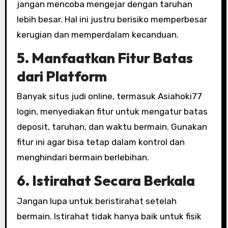
jangan mencoba mengejar dengan taruhan
lebih besar. Hal ini justru berisiko memperbesar
kerugian dan memperdalam kecanduan.
5. Manfaatkan Fitur Batas
dari Platform
Banyak situs judi online, termasuk Asiahoki77
login, menyediakan fitur untuk mengatur batas
deposit, taruhan, dan waktu bermain. Gunakan
fitur ini agar bisa tetap dalam kontrol dan
menghindari bermain berlebihan.
6. Istirahat Secara Berkala
Jangan lupa untuk beristirahat setelah
bermain. Istirahat tidak hanya baik untuk fisik