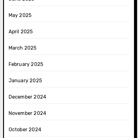
May 2025
April 2025
March 2025
February 2025
January 2025
December 2024
November 2024
October 2024