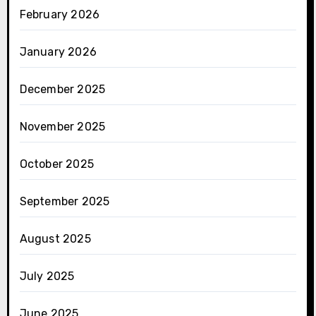
February 2026
January 2026
December 2025
November 2025
October 2025
September 2025
August 2025
July 2025
June 2025