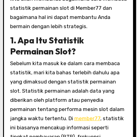
statistik permainan slot di Member77 dan
bagaimana hal ini dapat membantu Anda
bermain dengan lebih strategis.
1. Apa Itu Statistik
Permainan Slot?
Sebelum kita masuk ke dalam cara membaca
statistik, mari kita bahas terlebih dahulu apa
yang dimaksud dengan statistik permainan
slot. Statistik permainan adalah data yang
diberikan oleh platform atau penyedia
permainan tentang performa mesin slot dalam
jangka waktu tertentu. Di
member77
, statistik
ini biasanya mencakup informasi seperti
tingkat pembayaran (RTP), frekuensi