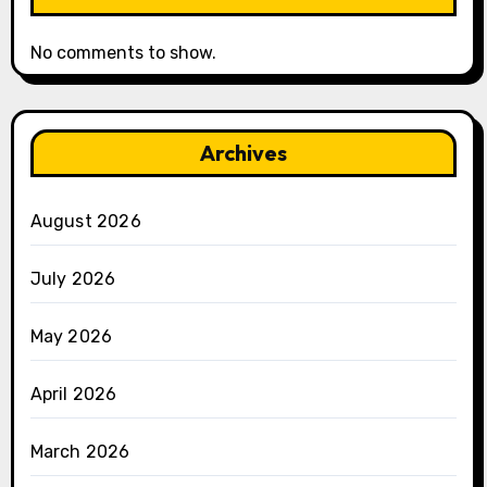
No comments to show.
Archives
August 2026
July 2026
May 2026
April 2026
March 2026