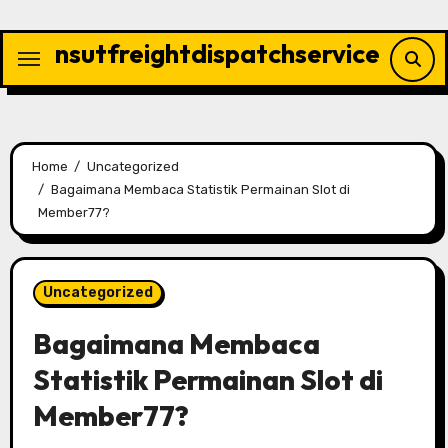
Skip
to
nsutfreightdispatchservice
content
Home
Uncategorized
Bagaimana Membaca Statistik Permainan Slot di
Member77?
Uncategorized
Bagaimana Membaca
Statistik Permainan Slot di
Member77?