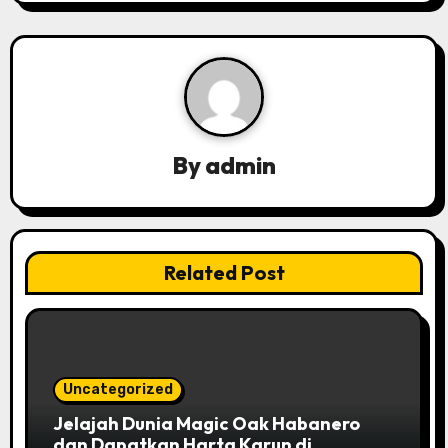
a
v
i
g
By
admin
a
t
Related Post
i
o
n
Uncategorized
Jelajah Dunia Magic Oak Habanero
dan Dapatkan Harta Karun di