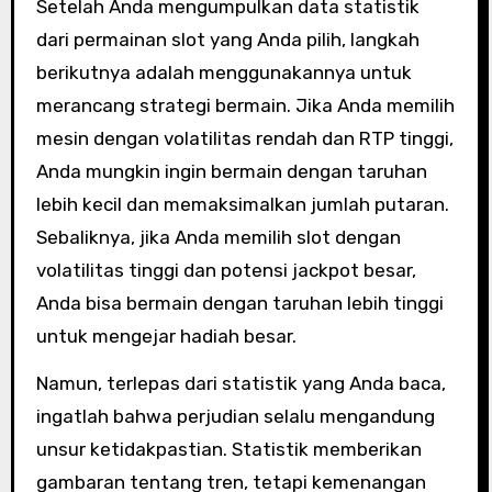
Setelah Anda mengumpulkan data statistik
dari permainan slot yang Anda pilih, langkah
berikutnya adalah menggunakannya untuk
merancang strategi bermain. Jika Anda memilih
mesin dengan volatilitas rendah dan RTP tinggi,
Anda mungkin ingin bermain dengan taruhan
lebih kecil dan memaksimalkan jumlah putaran.
Sebaliknya, jika Anda memilih slot dengan
volatilitas tinggi dan potensi jackpot besar,
Anda bisa bermain dengan taruhan lebih tinggi
untuk mengejar hadiah besar.
Namun, terlepas dari statistik yang Anda baca,
ingatlah bahwa perjudian selalu mengandung
unsur ketidakpastian. Statistik memberikan
gambaran tentang tren, tetapi kemenangan