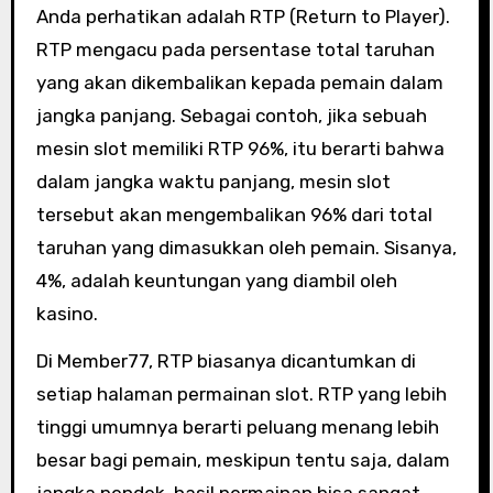
Anda perhatikan adalah RTP (Return to Player).
RTP mengacu pada persentase total taruhan
yang akan dikembalikan kepada pemain dalam
jangka panjang. Sebagai contoh, jika sebuah
mesin slot memiliki RTP 96%, itu berarti bahwa
dalam jangka waktu panjang, mesin slot
tersebut akan mengembalikan 96% dari total
taruhan yang dimasukkan oleh pemain. Sisanya,
4%, adalah keuntungan yang diambil oleh
kasino.
Di Member77, RTP biasanya dicantumkan di
setiap halaman permainan slot. RTP yang lebih
tinggi umumnya berarti peluang menang lebih
besar bagi pemain, meskipun tentu saja, dalam
jangka pendek, hasil permainan bisa sangat