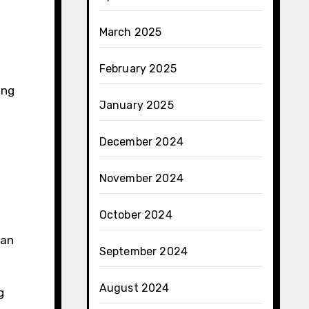
March 2025
February 2025
ang
January 2025
December 2024
November 2024
October 2024
dan
September 2024
August 2024
g