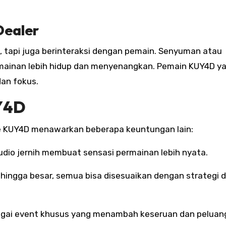
Dealer
 tapi juga berinteraksi dengan pemain. Senyuman atau
rmainan lebih hidup dan menyenangkan. Pemain KUY4D y
dan fokus.
Y4D
ve KUY4D menawarkan beberapa keuntungan lain:
audio jernih membuat sensasi permainan lebih nyata.
cil hingga besar, semua bisa disesuaikan dengan strategi 
agai event khusus yang menambah keseruan dan peluan