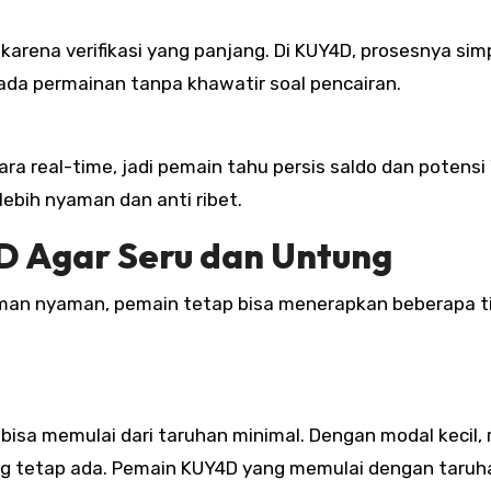
karena verifikasi yang panjang. Di KUY4D, prosesnya simp
ada permainan tanpa khawatir soal pencairan.
a real-time, jadi pemain tahu persis saldo dan potensi
ebih nyaman dan anti ribet.
D Agar Seru dan Untung
an nyaman, pemain tetap bisa menerapkan beberapa t
isa memulai dari taruhan minimal. Dengan modal kecil, r
ang tetap ada. Pemain KUY4D yang memulai dengan taruha