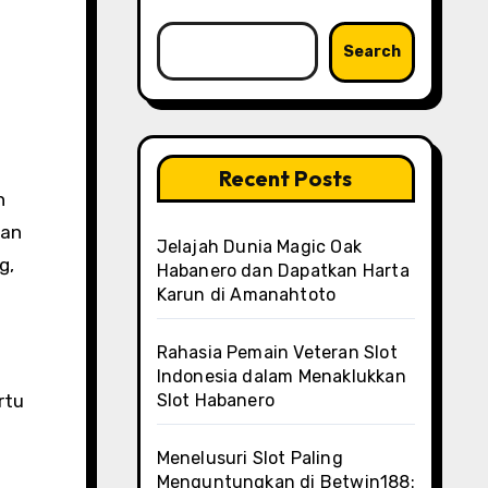
Search
Recent Posts
dan
Jelajah Dunia Magic Oak
g,
Habanero dan Dapatkan Harta
Karun di Amanahtoto
Rahasia Pemain Veteran Slot
Indonesia dalam Menaklukkan
rtu
Slot Habanero
Menelusuri Slot Paling
Menguntungkan di Betwin188: