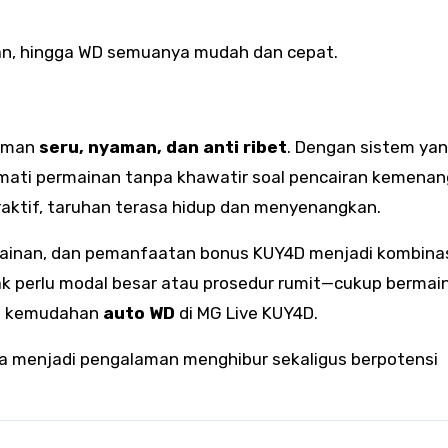
uhan, hingga WD semuanya mudah dan cepat.
laman
seru, nyaman, dan anti ribet
. Dengan sistem ya
ati permainan tanpa khawatir soal pencairan kemenan
eraktif, taruhan terasa hidup dan menyenangkan.
ainan, dan pemanfaatan bonus KUY4D menjadi kombina
dak perlu modal besar atau prosedur rumit—cukup bermai
kan kemudahan
auto WD
di MG Live KUY4D.
isa menjadi pengalaman menghibur sekaligus berpotensi