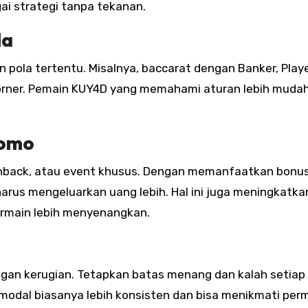
ai strategi tanpa tekanan.
la
n pola tertentu. Misalnya, baccarat dengan Banker, Playe
 Corner. Pemain KUY4D yang memahami aturan lebih muda
romo
hback, atau event khusus. Dengan memanfaatkan bonus 
rus mengeluarkan uang lebih. Hal ini juga meningkatka
main lebih menyenangkan.
ngan kerugian. Tetapkan batas menang dan kalah setiap 
modal biasanya lebih konsisten dan bisa menikmati per