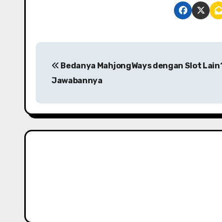
P
Bedanya MahjongWays dengan Slot Lain?
o
Jawabannya
s
t
n
a
v
i
g