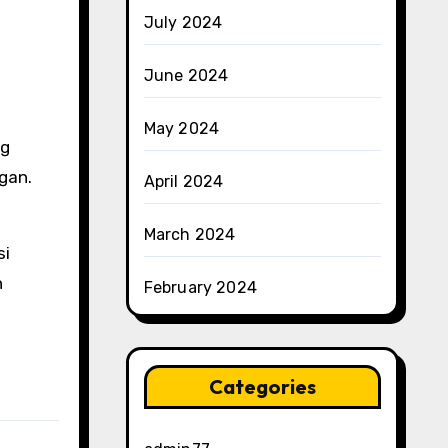
July 2024
June 2024
May 2024
ng
gan.
April 2024
March 2024
si
n
February 2024
Categories