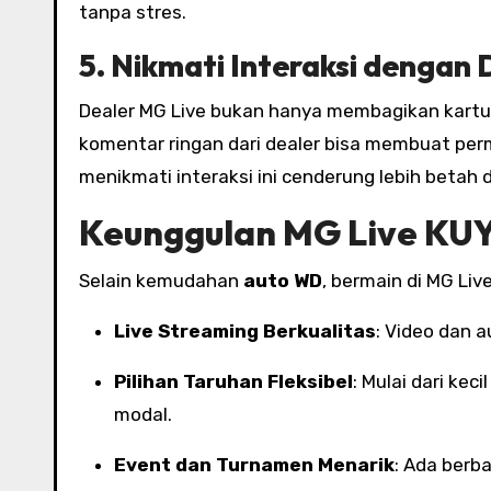
tanpa stres.
5. Nikmati Interaksi dengan 
Dealer MG Live bukan hanya membagikan kartu,
komentar ringan dari dealer bisa membuat pe
menikmati interaksi ini cenderung lebih betah 
Keunggulan MG Live KU
Selain kemudahan
auto WD
, bermain di MG Li
Live Streaming Berkualitas
: Video dan 
Pilihan Taruhan Fleksibel
: Mulai dari ke
modal.
Event dan Turnamen Menarik
: Ada berb