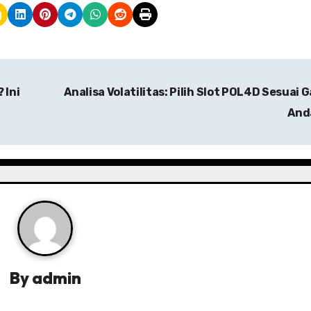
 Ini
Analisa Volatilitas: Pilih Slot POL4D Sesuai 
And
By
admin