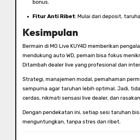
bonus.
Fitur Anti Ribet
: Mulai dari deposit, tar
Kesimpulan
Bermain di MG Live KUY4D memberikan penga
mendukung auto WD, pemain bisa fokus menikm
Ditambah dealer live yang profesional dan int
Strategi, manajemen modal, pemahaman perm
sempurna agar taruhan lebih optimal. Jadi, ti
cerdas, nikmati sensasi live dealer, dan rasa
Dengan pendekatan ini, setiap sesi taruhan b
menguntungkan, tanpa stres dan ribet.